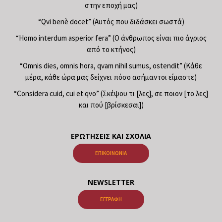
στην εποχή μας)
“Qvi benè docet” (Αυτός που διδάσκει σωστά)
“Homo interdum asperior fera” (Ο άνθρωπος είναι πιο άγριος
από το κτήνος)
“Omnis dies, omnis hora, qvam nihil sumus, ostendit” (Κάθε
μέρα, κάθε ώρα μας δείχνει πόσο ασήμαντοι είμαστε)
“Considera cuid, cui et qvo” (Σκέψου τι [λες], σε ποιον [το λες]
και πού [βρίσκεσαι])
ΕΡΩΤΉΣΕΙΣ ΚΑΙ ΣΧΌΛΙΑ
ΕΠΙΚΟΙΝΩΝΊΑ
NEWSLETTER
ΕΓΓΡΑΦΉ