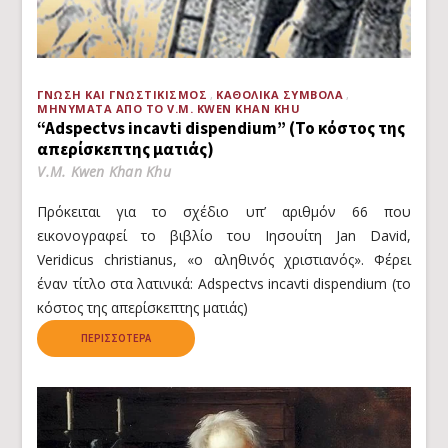
ΓΝΏΣΗ ΚΑΙ ΓΝΩΣΤΙΚΙΣΜΌΣ
ΚΑΘΟΛΙΚΆ ΣΎΜΒΟΛΑ
ΜΗΝΎΜΑΤΑ ΑΠΌ ΤΟ V.M. KWEN KHAN KHU
“Adspectvs incavti dispendium” (Το κόστος της
απερίσκεπτης ματιάς)
V.M. Kwen Khan Khu
Πρόκειται για το σχέδιο υπ’ αριθμόν 66 που
εικονογραφεί το βιβλίο του Ιησουίτη Jan David,
Veridicus christianus, «ο αληθινός χριστιανός». Φέρει
έναν τίτλο στα λατινικά: Adspectvs incavti dispendium (το
κόστος της απερίσκεπτης ματιάς)
ΠΕΡΙΣΣΌΤΕΡΑ