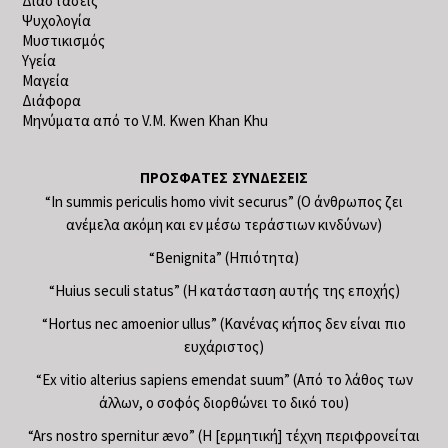
Διαστάσεις
Ψυχολογία
Μυστικισμός
Υγεία
Μαγεία
Διάφορα
Μηνύματα από το V.M. Kwen Khan Khu
ΠΡΌΣΦΑΤΕΣ ΣΥΝΔΈΣΕΙΣ
“In summis periculis homo vivit securus” (Ο άνθρωπος ζει
ανέμελα ακόμη και εν μέσω τεράστιων κινδύνων)
“Benignita” (Ηπιότητα)
“Huius seculi status” (Η κατάσταση αυτής της εποχής)
“Hortus nec amoenior ullus” (Κανένας κήπος δεν είναι πιο
ευχάριστος)
“Ex vitio alterius sapiens emendat suum” (Από το λάθος των
άλλων, ο σοφός διορθώνει το δικό του)
“Ars nostro spernitur ævo” (Η [ερμητική] τέχνη περιφρονείται