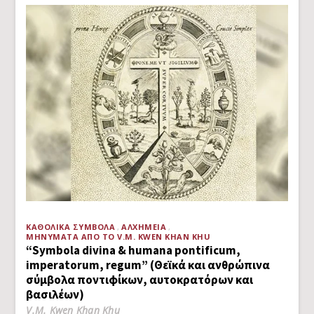
ΚΑΘΟΛΙΚΆ ΣΎΜΒΟΛΑ
ΑΛΧΗΜΕΊΑ
ΜΗΝΎΜΑΤΑ ΑΠΌ ΤΟ V.M. KWEN KHAN KHU
“Symbola divina & humana pontificum,
imperatorum, regum” (Θεϊκά και ανθρώπινα
σύμβολα ποντιφίκων, αυτοκρατόρων και
βασιλέων)
V.M. Kwen Khan Khu