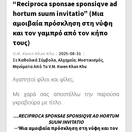
“Reciproca sponsae sponsiqve ad
hortum suum invitatio” (Μια
αμοιβαία πρόσκληση στη νύφη
και τον γαμπρό από τον κήπο
τους)
V.M. Kwen Khan Khu
2025-08-31
Σε
Καθολικά Σύμβολα
,
Αλχημεία
,
Μυστικισμός
,
Μηνύματα Από Το V.M. Kwen Khan Khu
Αγαπητοί φίλοι και φίλες,
Με χαρά σας αποστέλλω την παρούσα
γκραβούρα με τίτλο…
…RECIPROCA SPONSAE SPONSIQVE AD HORTUM
SUUM INVITATIO
─‘Μια αμοιβαία πρόσκληση στη νύφη και τον