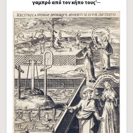
γαμπρό από τον κήπο τους’─