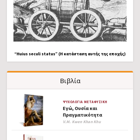
“Huius seculi status” (Η κατάσταση αυτής της εποχής)
Βιβλία
ΨΥΧΟΛΟΓΊΑ
ΜΕΤΑΦΥΣΙΚΉ
Εγώ, Ουσία και
Πραγματικότητα
Author
V.M. Kwen Khan Khu