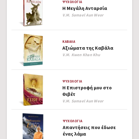
ΨΥΧΟΛΟΓΊΑ
Η Μεγάλη Ανταρσία
Author
V.M. Samael Aun Weor
ΚΑΒΆΛΑ
Αξιώματα της Καβάλα
Author
V.M. Kwen Khan Khu
ΨΥΧΟΛΟΓΊΑ
Η Επιστροφή μου στο
Θιβέτ
Author
V.M. Samael Aun Weor
ΨΥΧΟΛΟΓΊΑ
Απαντήσεις που έδωσε
ένας λάμα