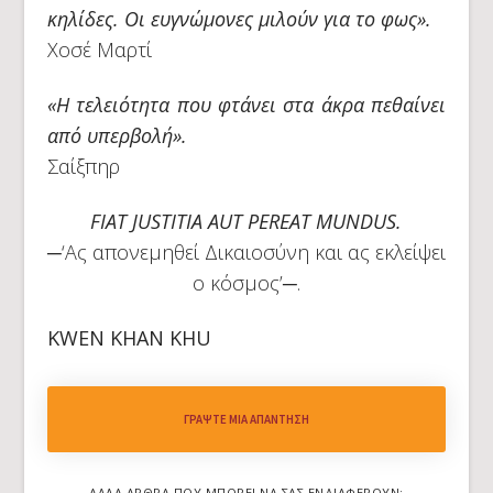
κηλίδες. Οι ευγνώμονες μιλούν για το φως».
Χοσέ Μαρτί
«Η τελειότητα που φτάνει στα άκρα πεθαίνει
από υπερβολή».
Σαίξπηρ
FIAT JUSTITIA AUT PEREAT MUNDUS.
─‘Ας απονεμηθεί Δικαιοσύνη και ας εκλείψει
ο κόσμος’─.
KWEN KHAN KHU
ΓΡΆΨΤΕ ΜΙΑ ΑΠΆΝΤΗΣΗ
ΆΛΛΑ ΆΡΘΡΑ ΠΟΥ ΜΠΟΡΕΊ ΝΑ ΣΑΣ ΕΝΔΙΑΦΈΡΟΥΝ: