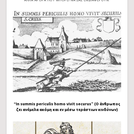
“In summis periculis homo vivit securus” (Ο άνθρωπος
ζει ανέμελα ακόμη και εν μέσω τεράστιων κινδύνων)