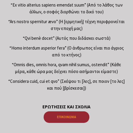
“Ex vitio alterius sapiens emendat suum” (Από το λάθος των
άλλων, ο σοφός διορθώνει το δικό του)
“Ars nostro spernitur ævo” (Η [ερμητική] τέχνη περιφρονείται
στην εποχή μας)
“Qvi benè docet” (Αυτός που διδάσκει σωστά)
“Homo interdum asperior fera” (Ο άνθρωπος είναι πιο άγριος
από το κτήνος)
“Omnis dies, omnis hora, qvam nihil sumus, ostendit” (Κάθε
μέρα, κάθε ώρα μας δείχνει πόσο ασήμαντοι είμαστε)
“Considera cuid, cui et qvo” (Σκέψου τι [λες], σε ποιον [το λες]
και πού [βρίσκεσαι])
ΕΡΩΤΉΣΕΙΣ ΚΑΙ ΣΧΌΛΙΑ
ΕΠΙΚΟΙΝΩΝΊΑ