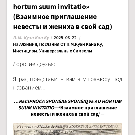
hortum suum invitatio»
(Взаимное приглашение
невесты и жениха в свой сад)
П.М. Куэн Кан Ку
2025-08-22
На
Алхимия
,
Послания От П.М.Куэн Кана Ку
,
Мистицизм
,
Универсальные Символы
Дорогие друзья:
Я рад представить вам эту гравюру под
названием…
…RECIPROCA SPONSAE SPONSIQVE AD HORTUM
SUUM INVITATIO
─‘Взаимное приглашение
невесты и жениха в свой сад’─