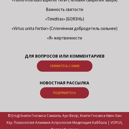
Важность святости
«Timiditas» (БОЯЗНЬ)
«Virtus unita fortior» (Сплочённая добродетель сильнее)
«Я» жертвенности
ДЛЯ ВОПРОСОВ ИЛИ КОММЕНТАРИЕВ
СВЯЖИТЕСЬ С НАМИ
НОВОСТНАЯ РАССЫЛКА
ПОДПИШИТЕСЬ
© [год] Книги Гнозиса Самаэль Аун Веор, Книги Гнозиса Квен Хан
Кху. Психология Алхимия Астрология Медитация Каббала | VOPUS,