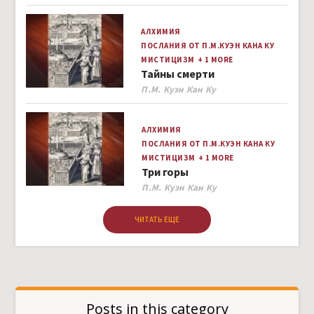
АЛХИМИЯ
ПОСЛАНИЯ ОТ П.М.КУЭН КАНА КУ
МИСТИЦИЗМ
+ 1 MORE
Тайны смерти
Author
П.М. Куэн Кан Ку
АЛХИМИЯ
ПОСЛАНИЯ ОТ П.М.КУЭН КАНА КУ
МИСТИЦИЗМ
+ 1 MORE
Три горы
Author
П.М. Куэн Кан Ку
ЧИТАТЬ ЕЩЕ
Posts in this category