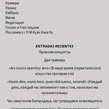
Размеры
Разное
Каббала
Магия
Медитация
Гнозис и Гностицизм
Послания от П.М.Куэн Кана Ку
ENTRADAS RECIENTES
Проясняя концепты
Две гравюры
«Ars nostro spernitur ævo» (В наше время [герметическое]
искусство презирается)
«Omnis dies, omnis hora, qvam nihil sumus, ostendit» (Каждый
день, каждый час напоминает нам о том, насколько мы
незначительны)
Час смерти или Богородица, заступающаяся за молящегося
«Homo interdum asperior fera» (Человек свирепее зверя)