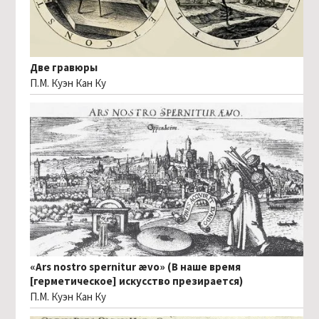
Две гравюры
П.М. Куэн Кан Ку
«Ars nostro spernitur ævo» (В наше время
[герметическое] искусство презирается)
П.М. Куэн Кан Ку