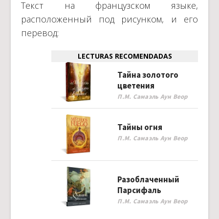
Текст на французском языке,
расположенный под рисунком, и его
перевод:
LECTURAS RECOMENDADAS
Тайна золотого
цветения
П.М. Самаэль Аун Веор
Тайны огня
П.М. Самаэль Аун Веор
Разоблаченный
Парсифаль
П.М. Самаэль Аун Веор