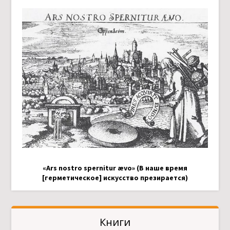
«Ars nostro spernitur ævo» (В наше время
[герметическое] искусство презирается)
Книги