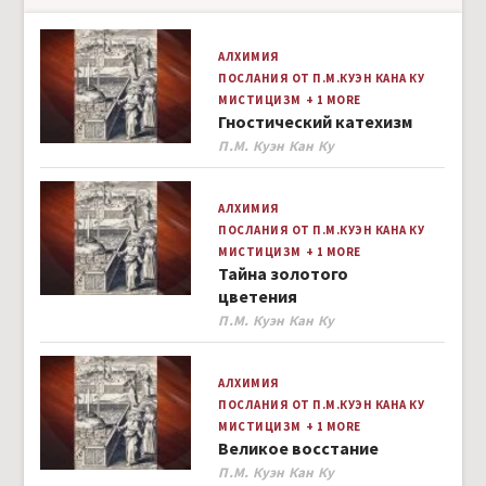
АЛХИМИЯ
ПОСЛАНИЯ ОТ П.М.КУЭН КАНА КУ
МИСТИЦИЗМ
+ 1 MORE
Гностический катехизм
Author
П.М. Куэн Кан Ку
АЛХИМИЯ
ПОСЛАНИЯ ОТ П.М.КУЭН КАНА КУ
МИСТИЦИЗМ
+ 1 MORE
Тайна золотого
цветения
Author
П.М. Куэн Кан Ку
АЛХИМИЯ
ПОСЛАНИЯ ОТ П.М.КУЭН КАНА КУ
МИСТИЦИЗМ
+ 1 MORE
Великое восстание
Author
П.М. Куэн Кан Ку