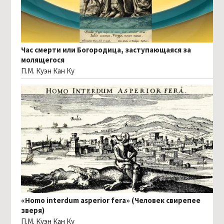
Час смерти или Богородица, заступающаяся за
молящегося
П.М. Куэн Кан Ку
«Homo interdum asperior fera» (Человек свирепее
зверя)
П.М. Куэн Кан Ку