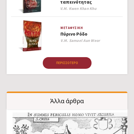
ταπεινότητας
Author
V.M. Kwen Khan Khu
ΜΕΤΑΦΥΣΙΚΉ
Πύρινο Ρόδο
Author
V.M. Samael Aun Weor
ΠΕΡΙΣΣΌΤΕΡΟ
Άλλα άρθρα