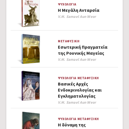
ΨΥΧΟΛΟΓΊΑ
Η Μεγάλη Ανταρσία
Author
V.M. Samael Aun Weor
ΜΕΤΑΦΥΣΙΚΉ
Εσωτερική Πραγματεία
της Ρουνικής Μαγείας
Author
V.M. Samael Aun Weor
ΨΥΧΟΛΟΓΊΑ
ΜΕΤΑΦΥΣΙΚΉ
Βασικές Αρχές
Ενδοκρινολογίας και
Εγκληματολογίας
Author
V.M. Samael Aun Weor
ΨΥΧΟΛΟΓΊΑ
ΜΕΤΑΦΥΣΙΚΉ
Η δύναμη της