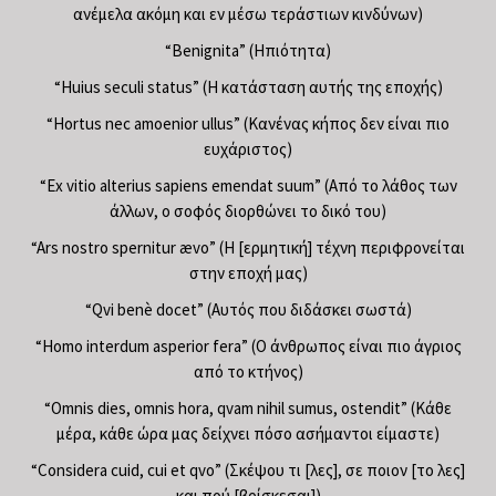
ανέμελα ακόμη και εν μέσω τεράστιων κινδύνων)
“Benignita” (Ηπιότητα)
“Huius seculi status” (Η κατάσταση αυτής της εποχής)
“Hortus nec amoenior ullus” (Κανένας κήπος δεν είναι πιο
ευχάριστος)
“Ex vitio alterius sapiens emendat suum” (Από το λάθος των
άλλων, ο σοφός διορθώνει το δικό του)
“Ars nostro spernitur ævo” (Η [ερμητική] τέχνη περιφρονείται
στην εποχή μας)
“Qvi benè docet” (Αυτός που διδάσκει σωστά)
“Homo interdum asperior fera” (Ο άνθρωπος είναι πιο άγριος
από το κτήνος)
“Omnis dies, omnis hora, qvam nihil sumus, ostendit” (Κάθε
μέρα, κάθε ώρα μας δείχνει πόσο ασήμαντοι είμαστε)
“Considera cuid, cui et qvo” (Σκέψου τι [λες], σε ποιον [το λες]
και πού [βρίσκεσαι])