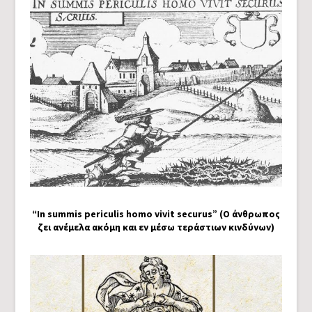
“In summis periculis homo vivit securus” (Ο άνθρωπος
ζει ανέμελα ακόμη και εν μέσω τεράστιων κινδύνων)