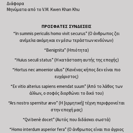
Διάφορα
Μηνύματα από το V.M. Kwen Khan Khu
ΠΡΌΣΦΑΤΕΣ ΣΥΝΔΈΣΕΙΣ
“In summis periculis homo vivit securus” (Ο άνθρωπος ζει
ανέμελα ακόμη και εν μέσω τεράστιων κινδύνων)
“Benignita” (Ηπιότητα)
“Huius seculi status” (Η κατάσταση αυτής της εποχής)
“Hortus nec amoenior ullus” (Κανένας κήπος δεν είναι πιο
ευχάριστος)
“Ex vitio alterius sapiens emendat suum” (Από το λάθος των
άλλων, ο σοφός διορθώνει το δικό του)
“Ars nostro spernitur ævo” (Η [ερμητική] τέχνη περιφρονείται
στην εποχή μας)
“Qvi benè docet” (Αυτός που διδάσκει σωστά)
“Homo interdum asperior fera” (Ο άνθρωπος είναι πιο άγριος