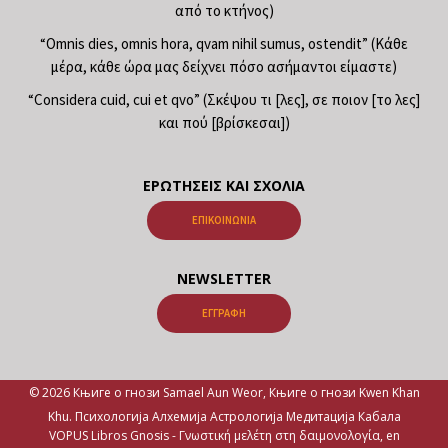
από το κτήνος)
“Omnis dies, omnis hora, qvam nihil sumus, ostendit” (Κάθε
μέρα, κάθε ώρα μας δείχνει πόσο ασήμαντοι είμαστε)
“Considera cuid, cui et qvo” (Σκέψου τι [λες], σε ποιον [το λες]
και πού [βρίσκεσαι])
ΕΡΩΤΉΣΕΙΣ ΚΑΙ ΣΧΌΛΙΑ
ΕΠΙΚΟΙΝΩΝΊΑ
NEWSLETTER
ΕΓΓΡΑΦΉ
© 2026 Књиге о гнози Samael Aun Weor, Књиге о гнози Kwen Khan
Khu. Психологија Алхемија Астрологија Медитација Кабала
VOPUS Libros Gnosis -
Γνωστική μελέτη στη δαιμονολογία, en