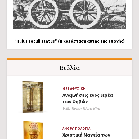
“Huius seculi status” (Η κατάσταση αυτής της εποχής)
Βιβλία
ΜΕΤΑΦΥΣΙΚΉ
Αναμνήσεις ενός ιερέα
των Θηβών
Author
V.M. Kwen Khan Khu
ΑΝΘΡΩΠΟΛΟΓΊΑ
Χριστική Μαγεία των