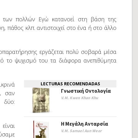
α των πολλών Εγώ κατανοεί στη βάση της
η, πάθος κλπ. αντιστοιχεί στο ένα ή στο άλλο
τοπαρατήρησης εργάζεται πολύ σοβαρά μέσα
από το ψυχισμό του τα διάφορα ανεπιθύμητα
ικρινά
LECTURAS RECOMENDADAS
Γνωστική Οντολογία
ά, σαν
V.M. Kwen Khan Khu
 δύο:
Η Μεγάλη Ανταρσία
 είναι
V.M. Samael Aun Weor
ύσαμε