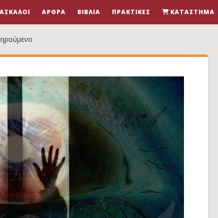
ΆΣΚΑΛΟΙ
ΆΡΘΡΑ
ΒΙΒΛΊΑ
ΠΡΑΚΤΙΚΈΣ
ΚΑΤΆΣΤΗΜΑ
τηρούμενο