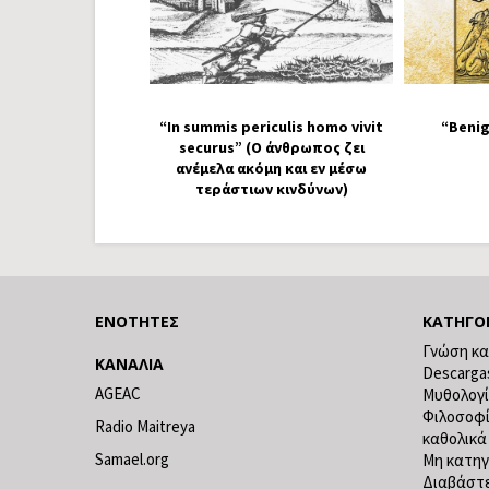
“In summis periculis homo vivit
“Benig
securus” (Ο άνθρωπος ζει
ανέμελα ακόμη και εν μέσω
τεράστιων κινδύνων)
ΕΝΌΤΗΤΕΣ
ΚΑΤΗΓΟ
Γνώση κα
ΚΑΝΆΛΙΑ
Descarga
AGEAC
Μυθολογ
Φιλοσοφ
Radio Maitreya
καθολικά
Samael.org
Μη κατηγ
Διαβάστε