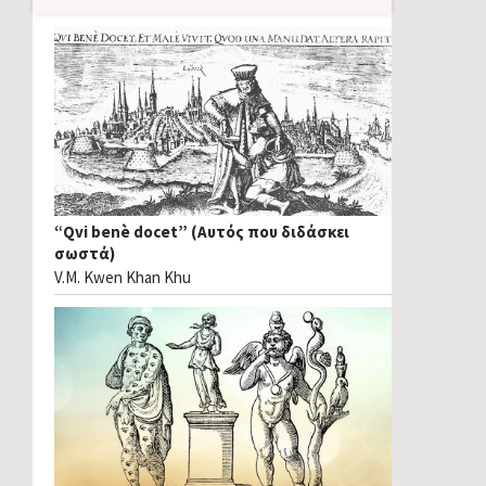
“Qvi benè docet” (Αυτός που διδάσκει
σωστά)
V.M. Kwen Khan Khu