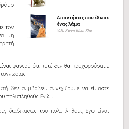
δρόμο
Απαντήσεις που έδωσε
ένας λάμα
ε τον
V.M. Kwen Khan Khu
να μη
ηρητή
, είναι φανερό ότι ποτέ δεν θα προχωρούσαμε
τογνωσίας.
υτή δεν συμβαίνει, συνεχίζουμε να είμαστε
 του πολυπληθούς Εγώ…
ρες διαδικασίες του πολυπληθούς Εγώ είναι