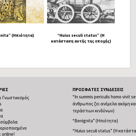
nita” (Ηπιότητα)
“Huius seculi status” (Η
κατάσταση αυτής της εποχής)
ΡΊΕΣ
ΠΡΌΣΦΑΤΕΣ ΣΥΝΔΈΣΕΙΣ
“In summis periculis homo vivit s
ι Γνωστικισμός
s
άνθρωπος ζει ανέμελα ακόμη κα
ία
τεράστιων κινδύνων)
ία
“Benignita” (Ηπιότητα)
 σύμβολα
οριοποιημένο
“Huius seculi status” (Η κατάσ
 online!