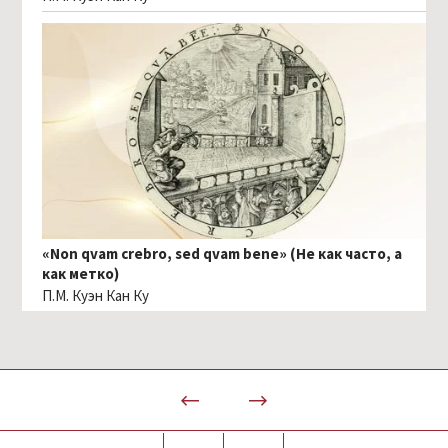
«Non qvam crebro, sed qvam bene» (Не как часто, а
как метко)
П.М. Куэн Кан Ку