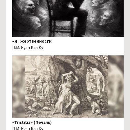
«Я» жертвенности
П.М. Куэн Кан Ку
«Tristitia» (Печаль)
П.М. Куэн Кан Ку