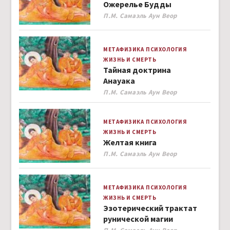
Ожерелье Будды
Author
П.М. Самаэль Аун Веор
МЕТАФИЗИКА
ПСИХОЛОГИЯ
ЖИЗНЬ И СМЕРТЬ
Тайная доктрина
Анауака
Author
П.М. Самаэль Аун Веор
МЕТАФИЗИКА
ПСИХОЛОГИЯ
ЖИЗНЬ И СМЕРТЬ
Желтая книга
Author
П.М. Самаэль Аун Веор
МЕТАФИЗИКА
ПСИХОЛОГИЯ
ЖИЗНЬ И СМЕРТЬ
Эзотерический трактат
рунической магии
Author