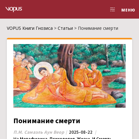
МЕНЮ
VOPUS Книги Гнозиса
>
Статьи
>
Понимание смерти
Понимание смерти
П.М. Самаэль Аун Веор
2025-08-22
На
Метафизика
,
Психология
,
Жизнь И Смерть