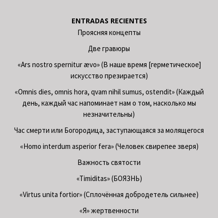
ENTRADAS RECIENTES
Проясняя концепты
Две гравюры
«Ars nostro spernitur ævo» (В наше время [герметическое]
искусство презирается)
«Omnis dies, omnis hora, qvam nihil sumus, ostendit» (Каждый
день, каждый час напоминает нам о том, насколько мы
незначительны)
Час смерти или Богородица, заступающаяся за молящегося
«Homo interdum asperior fera» (Человек свирепее зверя)
Важность святости
«Timiditas» (БОЯЗНЬ)
«Virtus unita fortior» (Сплочённая добродетель сильнее)
«Я» жертвенности