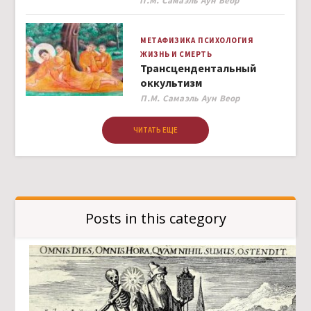
П.М. Самаэль Аун Веор
МЕТАФИЗИКА
ПСИХОЛОГИЯ
ЖИЗНЬ И СМЕРТЬ
Трансцендентальный
оккультизм
Author
П.М. Самаэль Аун Веор
ЧИТАТЬ ЕЩЕ
Posts in this category