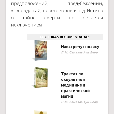
предположений, предубеждений,
утверждений, переговоров и т. д. Истина
о тайне смерти не является
исключением.
LECTURAS RECOMENDADAS
Навстречу гнозису
П.М. Самаэль Аун Веор
Трактат по
оккультной
медицине и
практической
магии
П.М. Самаэль Аун Веор