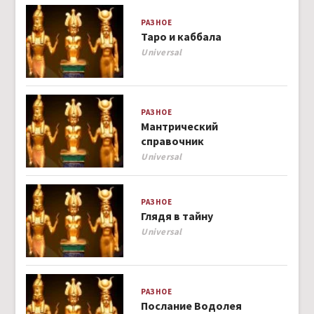
РАЗНОЕ
Таро и каббала
Author
Universal
РАЗНОЕ
Мантрический
справочник
Author
Universal
РАЗНОЕ
Глядя в тайну
Author
Universal
РАЗНОЕ
Послание Водолея