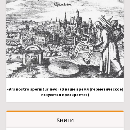
«Ars nostro spernitur ævo» (В наше время [герметическое]
искусство презирается)
Книги