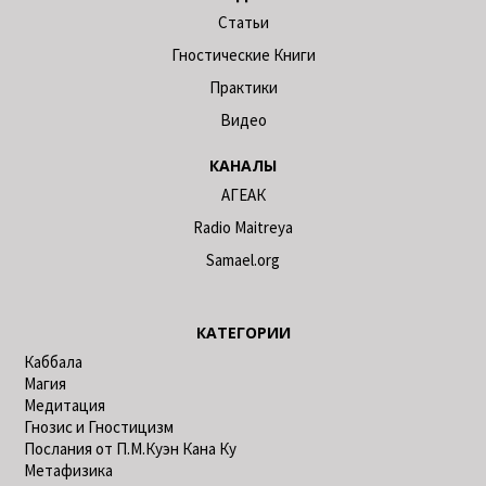
Статьи
Гностические Книги
Практики
Видео
КАНАЛЫ
АГЕАК
Radio Maitreya
Samael.org
КАТЕГОРИИ
Каббала
Магия
Медитация
Гнозис и Гностицизм
Послания от П.М.Куэн Кана Ку
Метафизика