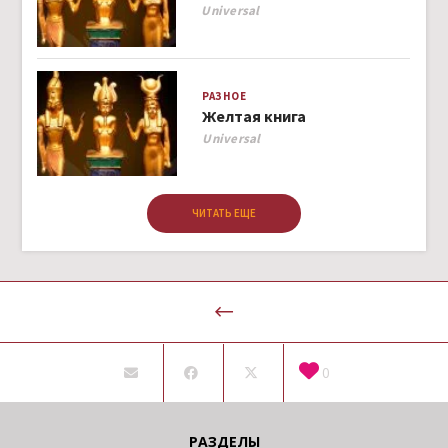
Author
Universal
РАЗНОЕ
Желтая книга
Author
Universal
ЧИТАТЬ ЕЩЕ
0
РАЗДЕЛЫ