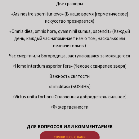
Две гравюры
«Ars nostro spernitur ævo» (В наше время [герметическое]
искусство презирается)
«Omnis dies, omnis hora, qvam nihil sumus, ostendit» (Каждый
день, каждый час напоминает нам о том, насколько мы
незначительны)
Час смерти или Богородица, заступающаяся за молящегося
«Homo interdum asperior fera» (Человек свирепее зверя)
Важность святости
«Timiditas» (БОЯЗНЬ)
«Virtus unita fortior» (Сплочённая добродетель сильнее)
«Я» жертвенности
ДЛЯ ВОПРОСОВ ИЛИ КОММЕНТАРИЕВ
СВЯЖИТЕСЬ С НАМИ