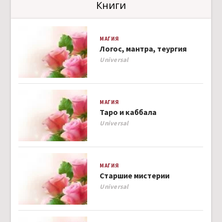
Книги
МАГИЯ
Логос, мантра, теургия
Author
Universal
МАГИЯ
Таро и каббала
Author
Universal
МАГИЯ
Старшие мистерии
Author
Universal