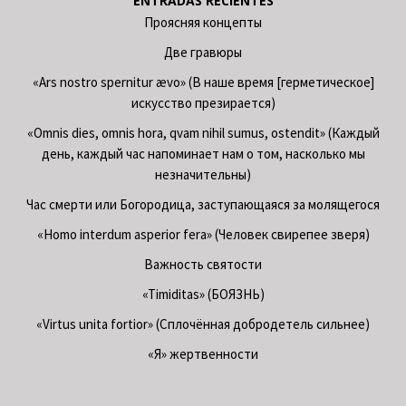
ENTRADAS RECIENTES
Проясняя концепты
Две гравюры
«Ars nostro spernitur ævo» (В наше время [герметическое]
искусство презирается)
«Omnis dies, omnis hora, qvam nihil sumus, ostendit» (Каждый
день, каждый час напоминает нам о том, насколько мы
незначительны)
Час смерти или Богородица, заступающаяся за молящегося
«Homo interdum asperior fera» (Человек свирепее зверя)
Важность святости
«Timiditas» (БОЯЗНЬ)
«Virtus unita fortior» (Сплочённая добродетель сильнее)
«Я» жертвенности