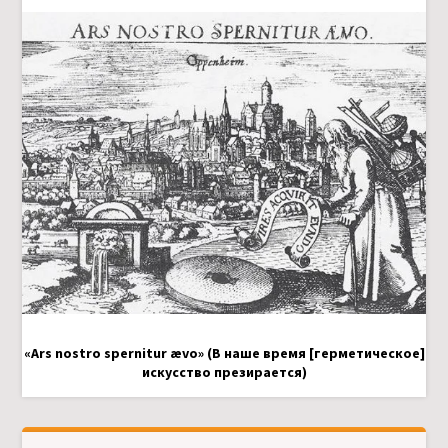
«Ars nostro spernitur ævo» (В наше время [герметическое]
искусство презирается)