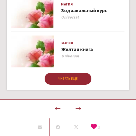
МАГИЯ
Зодиакальный курс
Author
Universal
МАГИЯ
Желтая книга
Author
Universal
ЧИТАТЬ ЕЩЕ
0