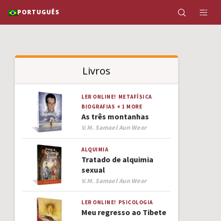
PORTUGUÊS
Livros
LER ONLINE!
METAFÍSICA
BIOGRAFIAS
+ 1 MORE
As três montanhas
Author
V.M. Samael Aun Weor
ALQUIMIA
Tratado de alquimia
sexual
Author
V.M. Samael Aun Weor
LER ONLINE!
PSICOLOGIA
Meu regresso ao Tibete