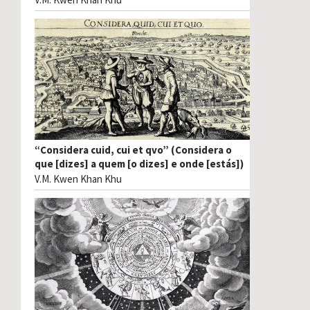
“Considera cuid, cui et qvo” (Considera o
que [dizes] a quem [o dizes] e onde [estás])
V.M. Kwen Khan Khu