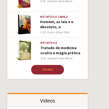
Author
V.M. Samael Aun Weor
METAFÍSICA
CABALA
Homem, as leis e o
Absoluto, o
Author
V.M. Kwen Khan Khu
METAFÍSICA
Tratado de medicina
oculta e magia prática
Author
V.M. Samael Aun Weor
VER MAIS
Vídeos