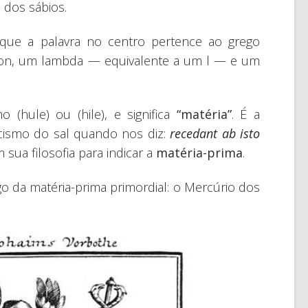
 dos sábios.
 que a palavra no centro pertence ao grego
lon, um lambda — equivalente a um l — e um
 (hule) ou (hile), e significa
“matéria”
. É a
cismo do sal quando nos diz:
recedant ab isto
 sua filosofia para indicar a
matéria-prima
.
lgo da matéria-prima primordial: o Mercúrio dos