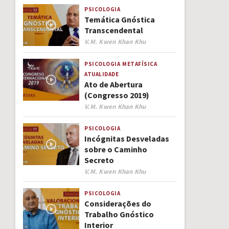
PSICOLOGIA
Temática Gnóstica
Transcendental
Author
V.M. Kwen Khan Khu
PSICOLOGIA
METAFÍSICA
ATUALIDADE
Ato de Abertura
(Congresso 2019)
Author
V.M. Kwen Khan Khu
PSICOLOGIA
Incógnitas Desveladas
sobre o Caminho
Secreto
Author
V.M. Kwen Khan Khu
PSICOLOGIA
Considerações do
Trabalho Gnóstico
Interior