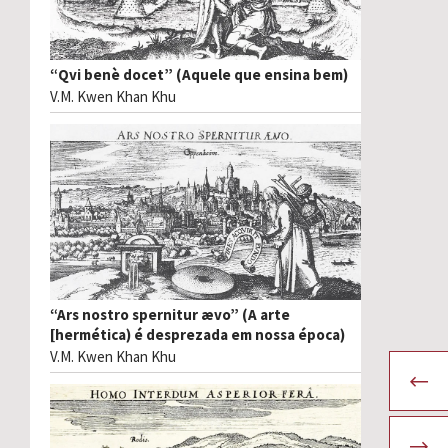
“Qvi benè docet” (Aquele que ensina bem)
V.M. Kwen Khan Khu
“Ars nostro spernitur ævo” (A arte
[hermética) é desprezada em nossa época)
V.M. Kwen Khan Khu