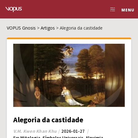
MENU
VOPUS Gnosis
>
Artigos
>
Alegoria da castidade
Alegoria da castidade
V.M. Kwen Khan Khu
2026-01-27
Em
Mitologia
,
Símbolos Universais
,
Alquimia
,