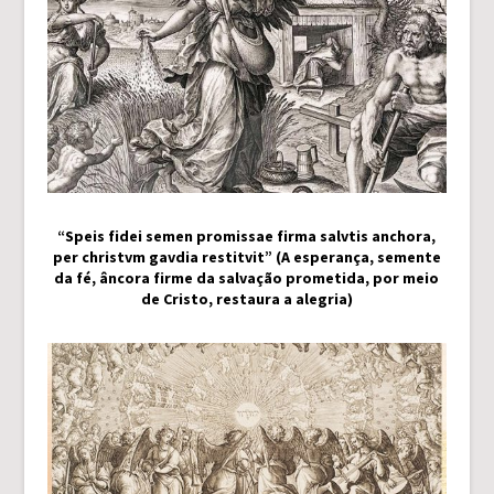
“Speis fidei semen promissae firma salvtis anchora,
per christvm gavdia restitvit” (A esperança, semente
da fé, âncora firme da salvação prometida, por meio
de Cristo, restaura a alegria)