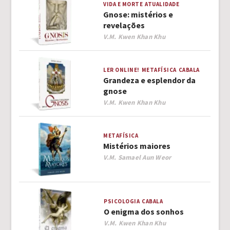
VIDA E MORTE
ATUALIDADE
Gnose: mistérios e
revelações
Author
V.M. Kwen Khan Khu
LER ONLINE!
METAFÍSICA
CABALA
Grandeza e esplendor da
gnose
Author
V.M. Kwen Khan Khu
METAFÍSICA
Mistérios maiores
Author
V.M. Samael Aun Weor
PSICOLOGIA
CABALA
O enigma dos sonhos
Author
V.M. Kwen Khan Khu