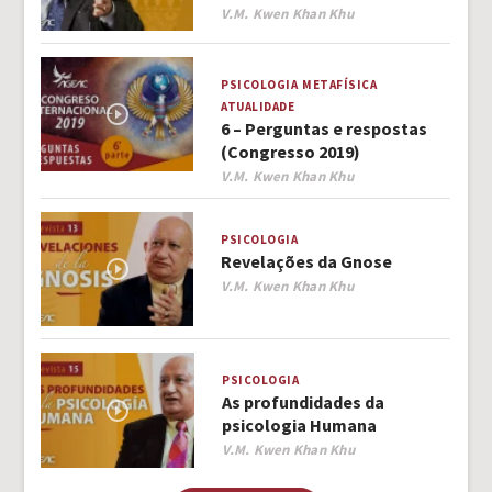
Author
V.M. Kwen Khan Khu
PSICOLOGIA
METAFÍSICA
ATUALIDADE
6 – Perguntas e respostas
(Congresso 2019)
Author
V.M. Kwen Khan Khu
PSICOLOGIA
Revelações da Gnose
Author
V.M. Kwen Khan Khu
PSICOLOGIA
As profundidades da
psicologia Humana
Author
V.M. Kwen Khan Khu