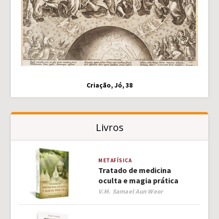
Criação, Jó, 38
Livros
METAFÍSICA
Tratado de medicina
oculta e magia prática
Author
V.M. Samael Aun Weor