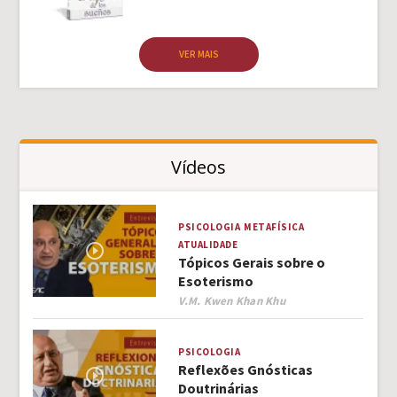
VER MAIS
Vídeos
PSICOLOGIA
METAFÍSICA
ATUALIDADE
Tópicos Gerais sobre o
Esoterismo
Author
V.M. Kwen Khan Khu
PSICOLOGIA
Reflexões Gnósticas
Doutrinárias