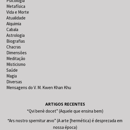
Psicologia
Metafísica
Vida e Morte
Atualidade
Alquimia
Cabala
Astrologia
Biografias
Chacras
Dimensões
Meditação
Misticismo
Saúde
Magia
Diversas
Mensagens do V. M. Kwen Khan Khu
ARTIGOS RECENTES
“Qvi benè docet” (Aquele que ensina bem)
“Ars nostro spernitur ævo” (A arte [hermética) é desprezada em
nossa época)