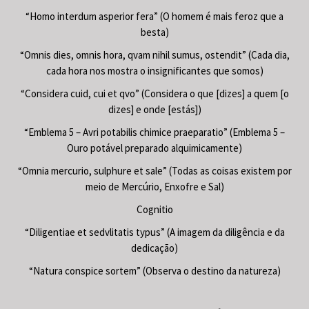
“Homo interdum asperior fera” (O homem é mais feroz que a
besta)
“Omnis dies, omnis hora, qvam nihil sumus, ostendit” (Cada dia,
cada hora nos mostra o insignificantes que somos)
“Considera cuid, cui et qvo” (Considera o que [dizes] a quem [o
dizes] e onde [estás])
“Emblema 5 – Avri potabilis chimice praeparatio” (Emblema 5 –
Ouro potável preparado alquimicamente)
“Omnia mercurio, sulphure et sale” (Todas as coisas existem por
meio de Mercúrio, Enxofre e Sal)
Cognitio
“Diligentiae et sedvlitatis typus” (A imagem da diligência e da
dedicação)
“Natura conspice sortem” (Observa o destino da natureza)