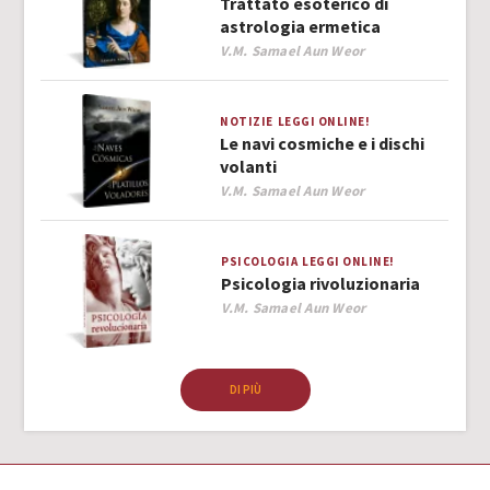
Trattato esoterico di
astrologia ermetica
Author
V.M. Samael Aun Weor
NOTIZIE
LEGGI ONLINE!
Le navi cosmiche e i dischi
volanti
Author
V.M. Samael Aun Weor
PSICOLOGIA
LEGGI ONLINE!
Psicologia rivoluzionaria
Author
V.M. Samael Aun Weor
DI PIÙ