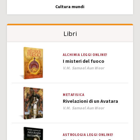
Cultura mundi
Libri
ALCHIMIA
LEGGI ONLINE!
I misteri del fuoco
Author
V.M. Samael Aun Weor
METAFISICA
Rivelazioni di un Avatara
Author
V.M. Samael Aun Weor
ASTROLOGIA
LEGGI ONLINE!