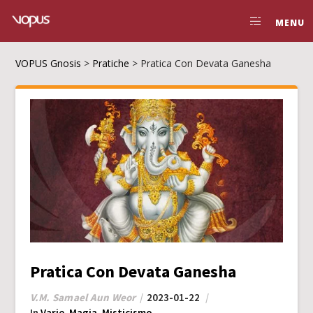
MENU
VOPUS Gnosis
>
Pratiche
>
Pratica Con Devata Ganesha
Pratica Con Devata Ganesha
V.M. Samael Aun Weor
2023-01-22
In
Varie
,
Magia
,
Misticismo