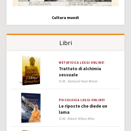
Cultura mundi
Libri
METAFISICA
LEGGI ONLINE!
Trattato di alchimia
sessuale
Author
V.M. Samael Aun Weor
PSICOLOGIA
LEGGI ONLINE!
Le riposte che diede un
lama
Author
V.M. Kwen Khan Khu