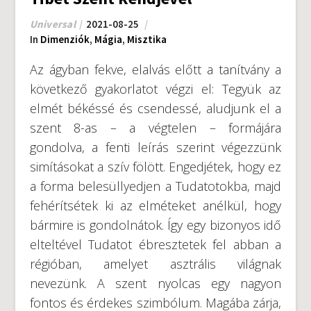
Universal
2021-08-25
In
Dimenziók
,
Mágia
,
Misztika
Az ágyban fekve, elalvás előtt a tanítvány a
következő gyakorlatot végzi el: Tegyük az
elmét békéssé és csendessé, aludjunk el a
szent 8-as – a végtelen – formájára
gondolva, a fenti leírás szerint végezzünk
simításokat a szív fölött. Engedjétek, hogy ez
a forma belesüllyedjen a Tudatotokba, majd
fehérítsétek ki az elméteket anélkül, hogy
bármire is gondolnátok. Így egy bizonyos idő
elteltével Tudatot ébresztetek fel abban a
régióban, amelyet asztrális világnak
nevezünk. A szent nyolcas egy nagyon
fontos és érdekes szimbólum. Magába zárja,