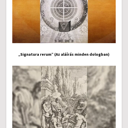
„Signatura rerum” (Az aláírás minden dologban)