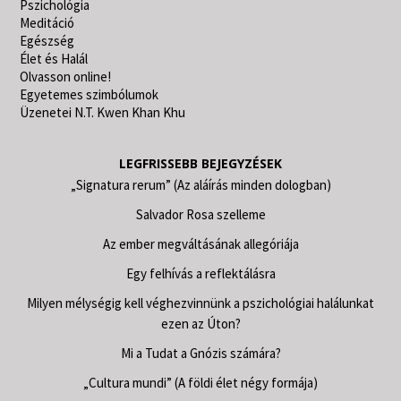
Pszichológia
Meditáció
Egészség
Élet és Halál
Olvasson online!
Egyetemes szimbólumok
Üzenetei N.T. Kwen Khan Khu
LEGFRISSEBB BEJEGYZÉSEK
„Signatura rerum” (Az aláírás minden dologban)
Salvador Rosa szelleme
Az ember megváltásának allegóriája
Egy felhívás a reflektálásra
Milyen mélységig kell véghezvinnünk a pszichológiai halálunkat
ezen az Úton?
Mi a Tudat a Gnózis számára?
„Cultura mundi” (A földi élet négy formája)