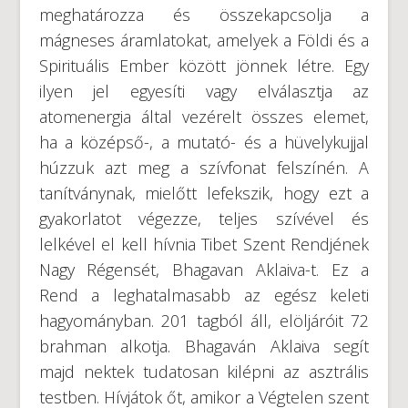
meghatározza és összekapcsolja a
mágneses áramlatokat, amelyek a Földi és a
Spirituális Ember között jönnek létre. Egy
ilyen jel egyesíti vagy elválasztja az
atomenergia által vezérelt összes elemet,
ha a középső-, a mutató- és a hüvelykujjal
húzzuk azt meg a szívfonat felszínén. A
tanítványnak, mielőtt lefekszik, hogy ezt a
gyakorlatot végezze, teljes szívével és
lelkével el kell hívnia Tibet Szent Rendjének
Nagy Régensét, Bhagavan Aklaiva-t. Ez a
Rend a leghatalmasabb az egész keleti
hagyományban. 201 tagból áll, elöljáróit 72
brahman alkotja. Bhagaván Aklaiva segít
majd nektek tudatosan kilépni az asztrális
testben. Hívjátok őt, amikor a Végtelen szent