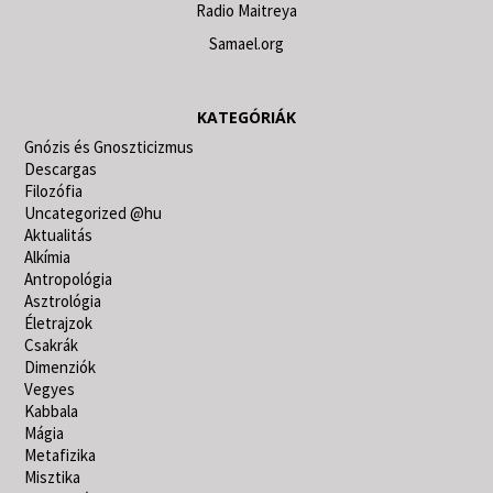
Radio Maitreya
Samael.org
KATEGÓRIÁK
Gnózis és Gnoszticizmus
Descargas
Filozófia
Uncategorized @hu
Aktualitás
Alkímia
Antropológia
Asztrológia
Életrajzok
Csakrák
Dimenziók
Vegyes
Kabbala
Mágia
Metafizika
Misztika