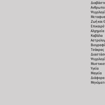
Διαβάστε
Ανθρωπο
Ψυχολογ
Μεταφυσ
Ζωή και 
Επικαιρό
Αλχημεία
Καβάλα
Αστρολογ
Βιογραφί
Τσάκρας
Διαστάσε
Ψυχολογ
Μυστικισ
Υγεία
Μαγεία
Διάφορα
Μηνύματα