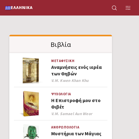
ΕΛΛΗΝΙΚΆ
Βιβλία
ΜΕΤΑΦΥΣΙΚΉ
Αναμνήσεις ενός ιερέα
των Θηβών
Author
V.M. Kwen Khan Khu
ΨΥΧΟΛΟΓΊΑ
Η Επιστροφή μου στο
Θιβέτ
Author
V.M. Samael Aun Weor
ΑΝΘΡΩΠΟΛΟΓΊΑ
Μυστήρια των Μάγιας