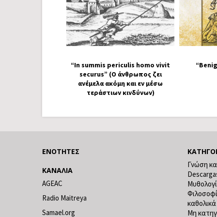
“In summis periculis homo vivit
“Benig
securus” (Ο άνθρωπος ζει
ανέμελα ακόμη και εν μέσω
τεράστιων κινδύνων)
ΕΝΌΤΗΤΕΣ
ΚΑΤΗΓΟ
Γνώση κα
ΚΑΝΆΛΙΑ
Descarga
AGEAC
Μυθολογ
Φιλοσοφ
Radio Maitreya
καθολικά
Samael.org
Μη κατηγ