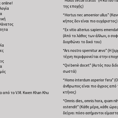
“Huius seculi status” (Η κατάσ
 online!
της εποχής)
λογία
ία
“Hortus nec amoenior ullus” (Κα
ική
κήπος δεν είναι πιο ευχάριστος)
Θάνατος
τητα
“Ex vitio alterius sapiens emend
(Από το λάθος των άλλων, ο σο
διορθώνει το δικό του)
ία
ες
“Ars nostro spernitur ævo” (Η [ε
τέχνη περιφρονείται στην εποχ
ις
“Qvi benè docet” (Αυτός που διδ
ία
σωστά)
μός
“Homo interdum asperior fera” (Ο
άνθρωπος είναι πιο άγριος από 
κτήνος)
 από το V.M. Kwen Khan Khu
“Omnis dies, omnis hora, qvam nih
ostendit” (Κάθε μέρα, κάθε ώρα
δείχνει πόσο ασήμαντοι είμαστε