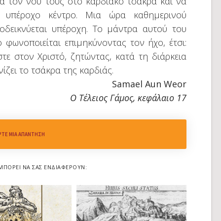
ά τον νου τους στο καρδιακό τσάκρα και να
ο υπέροχο κέντρο. Μια ώρα καθημερινού
οδεικνύεται υπέροχη. Το μάντρα αυτού του
 φωνοποιείται επιμηκύνοντας τον ήχο, έτσι:
 στον Χριστό, ζητώντας, κατά τη διάρκεια
ίζει το τσάκρα της καρδιάς.
Samael Aun Weor
Ο Τέλειος Γάμος, κεφάλαιο 17
ΨΤΕ ΜΙΑ ΑΠΆΝΤΗΣΗ
ΜΠΟΡΕΊ ΝΑ ΣΑΣ ΕΝΔΙΑΦΈΡΟΥΝ: