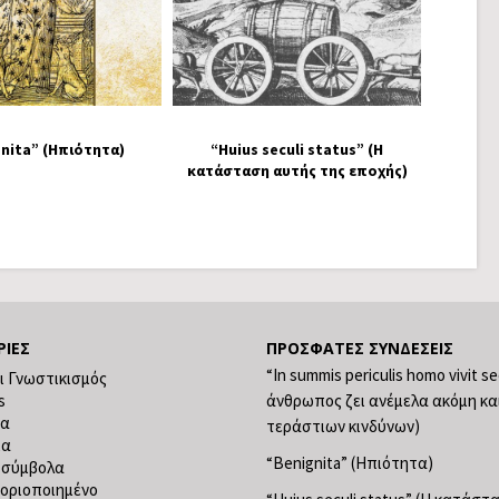
nita” (Ηπιότητα)
“Huius seculi status” (Η
κατάσταση αυτής της εποχής)
ΡΊΕΣ
ΠΡΌΣΦΑΤΕΣ ΣΥΝΔΈΣΕΙΣ
“In summis periculis homo vivit s
ι Γνωστικισμός
s
άνθρωπος ζει ανέμελα ακόμη κα
ία
τεράστιων κινδύνων)
ία
“Benignita” (Ηπιότητα)
 σύμβολα
οριοποιημένο