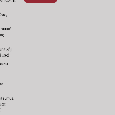
ταση αυτής
νένας
at suum”
φός
ρμητική]
ή μας)
άσκει
το
il sumus,
 μας
)