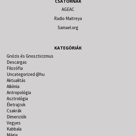
CSATORNÁK
AGEAC
Radio Maitreya
Samael.org
KATEGÓRIÁK
Gnózis és Gnoszticizmus
Descargas
Filozófia
Uncategorized @hu
Aktualitás
Alkímia
Antropológia
Asztrológia
Életrajzok
Csakrák
Dimenziók
Vegyes
Kabbala
Mágia