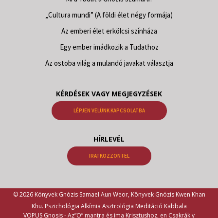
„Cultura mundi” (A földi élet négy formája)
Az emberi élet erkölcsi színháza
Egy ember imádkozik a Tudathoz
Az ostoba világ a mulandó javakat választja
KÉRDÉSEK VAGY MEGJEGYZÉSEK
LÉPJEN VELÜNK KAPCSOLATBA
HÍRLEVÉL
IRATKOZZON FEL
© 2026 Könyvek Gnózis Samael Aun Weor, Könyvek Gnózis Kwen Khan
Khu. Pszichológia Alkímia Asztrológia Meditáció Kabbala
VOPUS Gnosis -
Az”O” mantra és ima Krisztushoz, en Csakrák y