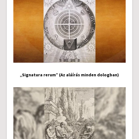
„Signatura rerum” (Az aláírás minden dologban)