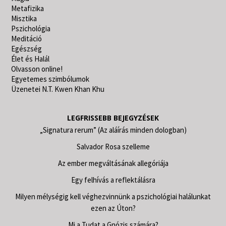
Metafizika
Misztika
Pszichológia
Meditáció
Egészség
Élet és Halál
Olvasson online!
Egyetemes szimbólumok
Üzenetei N.T. Kwen Khan Khu
LEGFRISSEBB BEJEGYZÉSEK
„Signatura rerum” (Az aláírás minden dologban)
Salvador Rosa szelleme
Az ember megváltásának allegóriája
Egy felhívás a reflektálásra
Milyen mélységig kell véghezvinnünk a pszichológiai halálunkat
ezen az Úton?
Mi a Tudat a Gnózis számára?