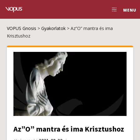
MENU
VOPUS Gnosis
>
Gyakorlatok
>
Az”O” mantra és ima
Krisztushoz
Az”O” mantra és ima Krisztushoz