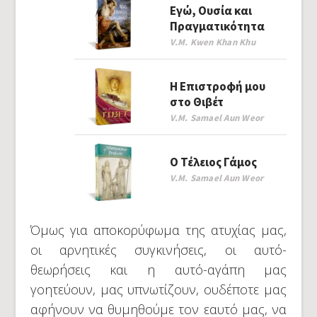
Εγώ, Ουσία και
Πραγματικότητα
V.M. Kwen Khan Khu
Η Επιστροφή μου
στο Θιβέτ
V.M. Samael Aun Weor
Ο Τέλειος Γάμος
V.M. Samael Aun Weor
Όμως για αποκορύφωμα της ατυχίας μας,
οι αρνητικές συγκινήσεις, οι αυτό-
θεωρήσεις και η αυτό-αγάπη μας
γοητεύουν, μας υπνωτίζουν, ουδέποτε μας
αφήνουν να θυμηθούμε τον εαυτό μας, να