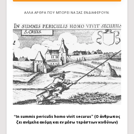
ΆΛΛΑ ΆΡΘΡΑ ΠΟΥ ΜΠΟΡΕΊ ΝΑ ΣΑΣ ΕΝΔΙΑΦΈΡΟΥΝ:
“In summis periculis homo vivit securus” (Ο άνθρωπος
ζει ανέμελα ακόμη και εν μέσω τεράστιων κινδύνων)