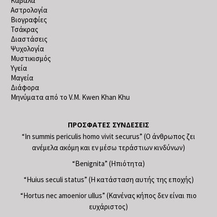
Καβάλα
Αστρολογία
Βιογραφίες
Τσάκρας
Διαστάσεις
Ψυχολογία
Μυστικισμός
Υγεία
Μαγεία
Διάφορα
Μηνύματα από το V.M. Kwen Khan Khu
ΠΡΌΣΦΑΤΕΣ ΣΥΝΔΈΣΕΙΣ
“In summis periculis homo vivit securus” (Ο άνθρωπος ζει
ανέμελα ακόμη και εν μέσω τεράστιων κινδύνων)
“Benignita” (Ηπιότητα)
“Huius seculi status” (Η κατάσταση αυτής της εποχής)
“Hortus nec amoenior ullus” (Κανένας κήπος δεν είναι πιο
ευχάριστος)