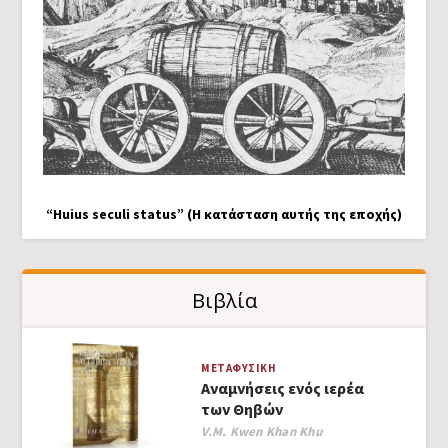
“Huius seculi status” (Η κατάσταση αυτής της εποχής)
Βιβλία
ΜΕΤΑΦΥΣΙΚΉ
Αναμνήσεις ενός ιερέα
των Θηβών
Author
V.M. Kwen Khan Khu