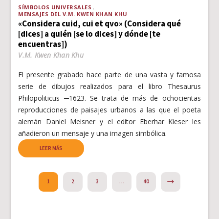
SÍMBOLOS UNIVERSALES
MENSAJES DEL V.M. KWEN KHAN KHU
«Considera cuid, cui et qvo» (Considera qué
[dices] a quién [se lo dices] y dónde [te
encuentras])
V.M. Kwen Khan Khu
El presente grabado hace parte de una vasta y famosa
serie de dibujos realizados para el libro Thesaurus
Philopoliticus ─1623. Se trata de más de ochocientas
reproducciones de paisajes urbanos a las que el poeta
alemán Daniel Meisner y el editor Eberhar Kieser les
añadieron un mensaje y una imagen simbólica.
LEER MÁS
NEXT
1
2
3
…
40