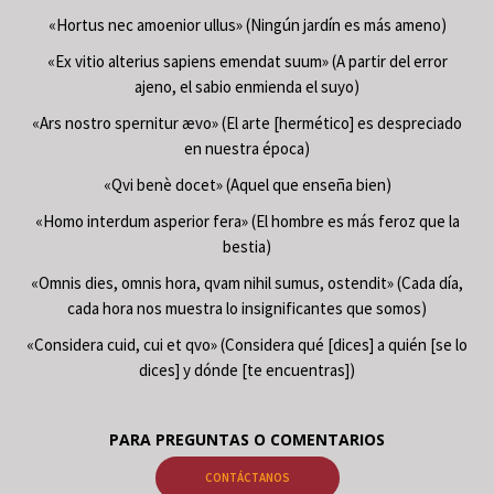
«Hortus nec amoenior ullus» (Ningún jardín es más ameno)
«Ex vitio alterius sapiens emendat suum» (A partir del error
ajeno, el sabio enmienda el suyo)
«Ars nostro spernitur ævo» (El arte [hermético] es despreciado
en nuestra época)
«Qvi benè docet» (Aquel que enseña bien)
«Homo interdum asperior fera» (El hombre es más feroz que la
bestia)
«Omnis dies, omnis hora, qvam nihil sumus, ostendit» (Cada día,
cada hora nos muestra lo insignificantes que somos)
«Considera cuid, cui et qvo» (Considera qué [dices] a quién [se lo
dices] y dónde [te encuentras])
PARA PREGUNTAS O COMENTARIOS
CONTÁCTANOS