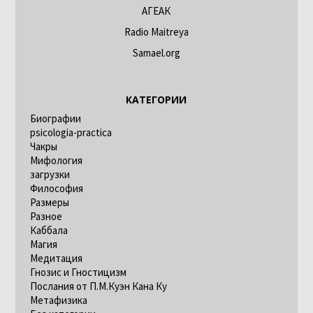
АГЕАК
Radio Maitreya
Samael.org
КАТЕГОРИИ
Биографии
psicologia-practica
Чакры
Мифология
загрузки
Философия
Размеры
Разное
Каббала
Магия
Медитация
Гнозис и Гностицизм
Послания от П.М.Куэн Кана Ку
Метафизика