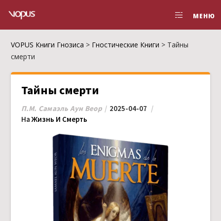
МЕНЮ
VOPUS Книги Гнозиса
>
Гностические Книги
>
Тайны
смерти
Тайны смерти
П.М. Самаэль Аун Веор
2025-04-07
На
Жизнь И Смерть