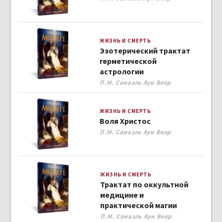
ЖИЗНЬ И СМЕРТЬ
Эзотерический трактат
герметической
астрологии
Author
П.М. Самаэль Аун Веор
ЖИЗНЬ И СМЕРТЬ
Воля Христос
Author
П.М. Самаэль Аун Веор
ЖИЗНЬ И СМЕРТЬ
Трактат по оккультной
медицине и
практической магии
Author
П.М. Самаэль Аун Веор