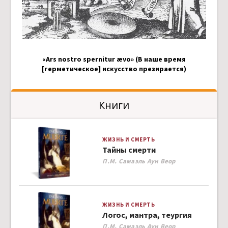
«Ars nostro spernitur ævo» (В наше время
[герметическое] искусство презирается)
Книги
ЖИЗНЬ И СМЕРТЬ
Тайны смерти
Author
П.М. Самаэль Аун Веор
ЖИЗНЬ И СМЕРТЬ
Логос, мантра, теургия
Author
П.М. Самаэль Аун Веор