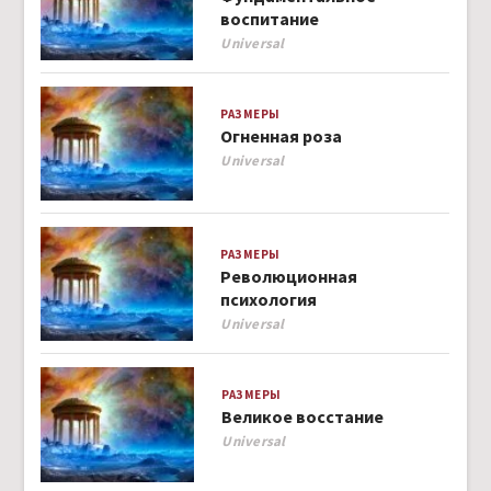
воспитание
Author
Universal
РАЗМЕРЫ
Огненная роза
Author
Universal
РАЗМЕРЫ
Революционная
психология
Author
Universal
РАЗМЕРЫ
Великое восстание
Author
Universal