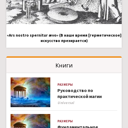
«Ars nostro spernitur ævo» (В наше время [герметическое]
искусство презирается)
Книги
РАЗМЕРЫ
Руководство по
практической магии
Author
Universal
РАЗМЕРЫ
Фундаментальное