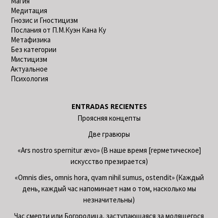
Магия
Медитация
Гнозис и Гностицизм
Послания от П.М.Куэн Кана Ку
Метафизика
Без категории
Мистицизм
Актуальное
Психология
ENTRADAS RECIENTES
Проясняя концепты
Две гравюры
«Ars nostro spernitur ævo» (В наше время [герметическое]
искусство презирается)
«Omnis dies, omnis hora, qvam nihil sumus, ostendit» (Каждый
день, каждый час напоминает нам о том, насколько мы
незначительны)
Час смерти или Богородица, заступающаяся за молящегося