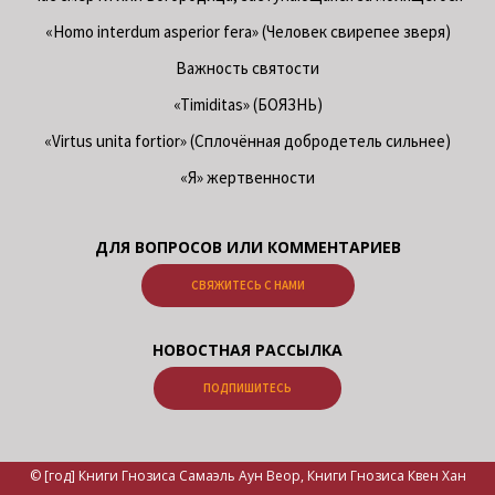
«Homo interdum asperior fera» (Человек свирепее зверя)
Важность святости
«Timiditas» (БОЯЗНЬ)
«Virtus unita fortior» (Сплочённая добродетель сильнее)
«Я» жертвенности
ДЛЯ ВОПРОСОВ ИЛИ КОММЕНТАРИЕВ
СВЯЖИТЕСЬ С НАМИ
НОВОСТНАЯ РАССЫЛКА
ПОДПИШИТЕСЬ
© [год] Книги Гнозиса Самаэль Аун Веор, Книги Гнозиса Квен Хан