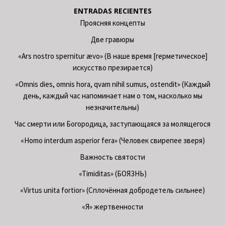
ENTRADAS RECIENTES
Проясняя концепты
Две гравюры
«Ars nostro spernitur ævo» (В наше время [герметическое]
искусство презирается)
«Omnis dies, omnis hora, qvam nihil sumus, ostendit» (Каждый
день, каждый час напоминает нам о том, насколько мы
незначительны)
Час смерти или Богородица, заступающаяся за молящегося
«Homo interdum asperior fera» (Человек свирепее зверя)
Важность святости
«Timiditas» (БОЯЗНЬ)
«Virtus unita fortior» (Сплочённая добродетель сильнее)
«Я» жертвенности