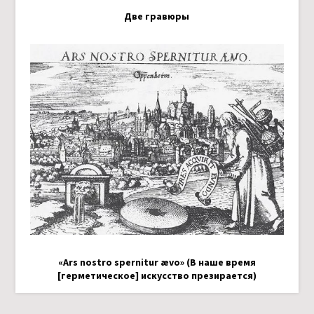
Две гравюры
«Ars nostro spernitur ævo» (В наше время
[герметическое] искусство презирается)