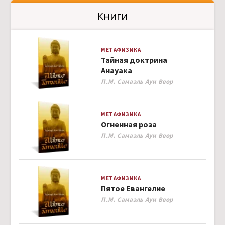
Книги
МЕТАФИЗИКА
Тайная доктрина
Анауака
Author
П.М. Самаэль Аун Веор
МЕТАФИЗИКА
Огненная роза
Author
П.М. Самаэль Аун Веор
МЕТАФИЗИКА
Пятое Евангелие
Author
П.М. Самаэль Аун Веор