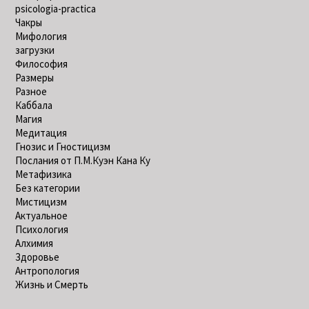
psicologia-practica
Чакры
Мифология
загрузки
Философия
Размеры
Разное
Каббала
Магия
Медитация
Гнозис и Гностицизм
Послания от П.М.Куэн Кана Ку
Метафизика
Без категории
Мистицизм
Актуальное
Психология
Алхимия
Здоровье
Антропология
Жизнь и Смерть