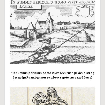
“In summis periculis homo vivit securus” (Ο άνθρωπος
ζει ανέμελα ακόμη και εν μέσω τεράστιων κινδύνων)