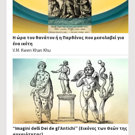
Η ώρα του θανάτου ή η Παρθένος που μεσολαβεί για
ένα ικέτη
V.M. Kwen Khan Khu
“Imagini delli Dei de gl’Antichi” (Εικόνες των Θεών της
αρχαιότητας)