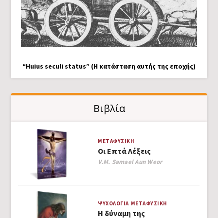
“Huius seculi status” (Η κατάσταση αυτής της εποχής)
Βιβλία
ΜΕΤΑΦΥΣΙΚΉ
Οι Επτά Λέξεις
Author
V.M. Samael Aun Weor
ΨΥΧΟΛΟΓΊΑ
ΜΕΤΑΦΥΣΙΚΉ
Η δύναμη της