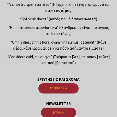
“Ars nostro spernitur ævo” (Η [ερμητική] τέχνη περιφρονείται
στην εποχή μας)
“Qvi benè docet” (Αυτός που διδάσκει σωστά)
“Homo interdum asperior fera” (Ο άνθρωπος είναι πιο άγριος
από το κτήνος)
“Omnis dies, omnis hora, qvam nihil sumus, ostendit” (Κάθε
μέρα, κάθε ώρα μας δείχνει πόσο ασήμαντοι είμαστε)
“Considera cuid, cui et qvo” (Σκέψου τι [λες], σε ποιον [το λες]
και πού [βρίσκεσαι])
ΕΡΩΤΉΣΕΙΣ ΚΑΙ ΣΧΌΛΙΑ
ΕΠΙΚΟΙΝΩΝΊΑ
NEWSLETTER
ΕΓΓΡΑΦΉ