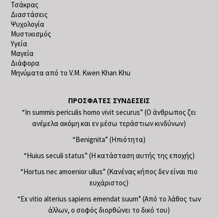
Τσάκρας
Διαστάσεις
Ψυχολογία
Μυστικισμός
Υγεία
Μαγεία
Διάφορα
Μηνύματα από το V.M. Kwen Khan Khu
ΠΡΌΣΦΑΤΕΣ ΣΥΝΔΈΣΕΙΣ
“In summis periculis homo vivit securus” (Ο άνθρωπος ζει
ανέμελα ακόμη και εν μέσω τεράστιων κινδύνων)
“Benignita” (Ηπιότητα)
“Huius seculi status” (Η κατάσταση αυτής της εποχής)
“Hortus nec amoenior ullus” (Κανένας κήπος δεν είναι πιο
ευχάριστος)
“Ex vitio alterius sapiens emendat suum” (Από το λάθος των
άλλων, ο σοφός διορθώνει το δικό του)