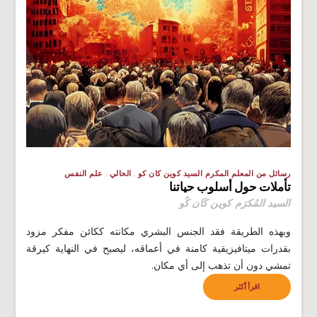
رسائل من المعلم المكرم السيد كوين كان كو
الحالي
علم النفس
تأملات حول أسلوب حياتنا
السيد المُكرَم كوين كَان كُو
وبهذه الطريقة فقد الجنس البشري مكانته ككائن مفكر مزود
بقدرات ميتافيزيقية كامنة في أعماقه، ليصبح في النهاية كيرقة
تمشي دون أن تذهب إلى أي مكان.
اقرأ أكثر