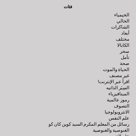
فئات
الخيمياء
الحالي
الشاكرات
أبعاد
مختلف
الكابالا
سحر
تأمل
صحة
الحياة والموت
غير مصنف
اقرأ عبر الإنترنت!
السِيَر الذاتيه
الميتافيزياء
رموز عالمية
التصوف
الانثروبولوجيا
علم النفس
رسائل من المعلم المكرم السيد كوين كان كو
الغنوصية والغنوصية