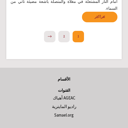
أمام النار المشتعلة في مغلاة والمتصلة بأشعة مضيئة تأتي من
السماء.
اقرأ أكثر
NEXT
2
1
الأقسام
القنوات
AGEAC أهياك
راديو المايترية
Samael.org