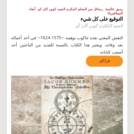
رموز عالمية
رسائل من المعلم المكرم السيد كوين كان كو
أبعاد
الميتافيزياء
التوقيع على كل شيء
السيد المُكرَم كوين كَان كُو
النقش المعني نفذه جاكوب بوهمه ─1575-1624─ في أحد أعماله
بعد وفاته، ويعتبر هذا الكتاب بالنسبة للعديد من الباحثين أحد
أصعب كتاباته.
اقرأ أكثر