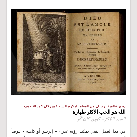
رموز عالمية
رسائل من المعلم المكرم السيد كوين كان كو
التصوف
الله هو الحب الاكثر طهارة
السيد المُكرَم كوين كَان كُو
في هذا العمل الفني يمكننا رؤية عذراء – إيزيس أو كاهنة – تتوضأ