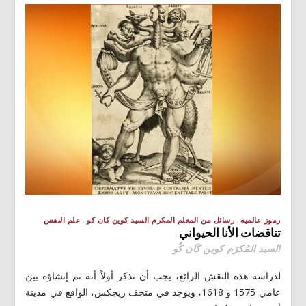
رموز عالمية
رسائل من المعلم المكرم السيد كوين كان كو
علم النفس
تناقضات الأنا الحيواني
السيد المُكرَم كوين كَان كُو
لدراسة هذه النقش الرائع، يجب أن نذكر أولاً أنه تم إنشاؤه بين
عامي 1575 و 1618، ويوجد في متحف ريجكس، الواقع في مدينة