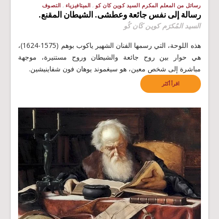
رسائل من المعلم المكرم السيد كوين كان كو
الميتافيزياء
التصوف
رسالة إلى نفس جائعة وعطشى. الشيطان المقنع.
السيد المُكرَم كوين كَان كُو
هذه اللوحة، التي رسمها الفنان الشهير ياكوب بوهم (1575-1624)،
هي حوار بين روح جائعة والشيطان وروح مستنيرة، موجهة
مباشرة إلى شخص معين، هو سيغموند يوهان فون شفاينيشين.
اقرأ أكثر