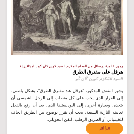
رموز عالمية
رسائل من المعلم المكرم السيد كوين كان كو
الميتافيزياء
هرقل على مفترق الطرق
السيد المُكرَم كوين كَان كُو
يشير النقش المذكور، “هرقل عند مفترق الطرق”، بشكل باطني،
إلى القرار الذي يجب على كل متطلب إلى الرجل الشمسي أن
يتخذه، وبعبارة أخرى، إلى البوديستنفا الذي، بعد أن رفع بالفعل
ثعابينه النارية السبعة، يجب أن يقرر بوضوح بين الطريق الجاف
للخيميائي أو الطريق الرطب، للفن التحويلي.
اقرأ أكثر