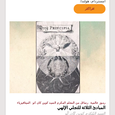
أمستردام، هولندا.
اقرأ أكثر
رموز عالمية
رسائل من المعلم المكرم السيد كوين كان كو
الميتافيزياء
المبادئ الثلاثة للتجلي الإلهي
السيد المُكرَم كوين كَان كُو