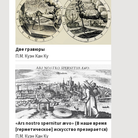
Две гравюры
П.М. Куэн Кан Ку
«Ars nostro spernitur ævo» (В наше время
[герметическое] искусство презирается)
П.М. Куэн Кан Ку