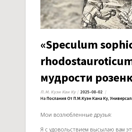
«Speculum soph
rhodostauroticu
мудрости розен
П.М. Куэн Кан Ку
2025-08-02
На
Послания От П.М.Куэн Кана Ку
,
Универса
Мои возлюбленные друзья:
Я с удовольствием высылаю вам эт