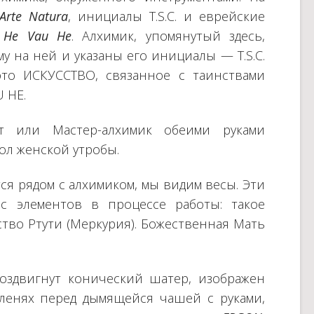
Arte Natura
, инициалы T.S.C. и еврейские
 He Vau He
. Алхимик, упомянутый здесь,
у на ней и указаны его инициалы — T.S.C.
это ИСКУССТВО, связанное с таинствами
 HE.
пт или Мастер-алхимик обеими руками
ол женской утробы.
ся рядом с алхимиком, мы видим весы. Эти
с элементов в процессе работы: такое
тво Ртути (Меркурия). Божественная Мать
оздвигнут конический шатер, изображен
ленях перед дымящейся чашей с руками,