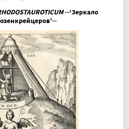
RHODOSTAUROTICUM
─‘Зеркало
розенкрейцеров’─