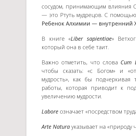
сосудом, принимающим влияния Со
— это Ртуть мудрецов. С помощью
Ребенок Алхимии — внутренний Х
В книге «
Liber sapientiae
» Ветхо
который она в себе таит.
Важно отметить, что слова
Cum 
чтобы сказать: «с Богом» и «о
мудрость», как бы подчеркивая 
работы, которая приводит к по
увеличению мудрости.
Labore
означает «посредством труда
Arte Natura
указывает на «природу ч