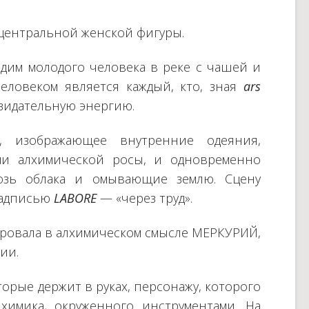
центральной женской фигуры.
дим молодого человека в реке с чашей и
человеком является каждый, кто, зная
ars
озидательную энергию.
 изображающее внутренние одеяния,
и алхимической росы, и одновременно
озь облака и омывающие землю. Сцену
надписью
LABORE
— «через труд».
ровала в алхимическом смысле МЕРКУРИЙ,
ии.
рые держит в руках, персонажу, которого
химика, окруженного инструментами. На