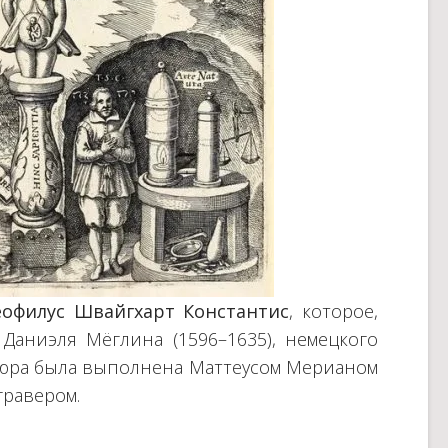
еофилус Швайгхарт Константис
, которое,
Даниэля Мёглина (1596–1635), немецкого
авюра была выполнена Маттеусом Мерианом
гравером.