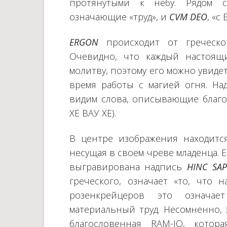
протянутыми к небу. Рядом
означающие «труд», и
CVM DEO
, «с
ERGON
происходит от греческого
Очевидно, что каждый настоящ
молитву, поэтому его можно увид
время работы с магией огня. На
видим слова, описывающие благо
ХЕ ВАУ ХЕ).
В центре изображения находится
несущая в своем чреве младенца. 
выгравирована надпись
HINC SAP
греческого, означает «то, что н
розенкрейцеров это означае
материальный труд. Несомненно, 
благословенная RAM-IO, котора