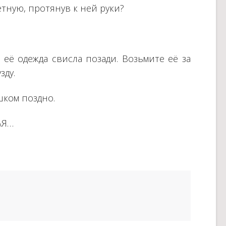
етную, протянув к ней руки?
и её одежда свисла позади. Возьмите её за
зду.
шком поздно.
АЯ…