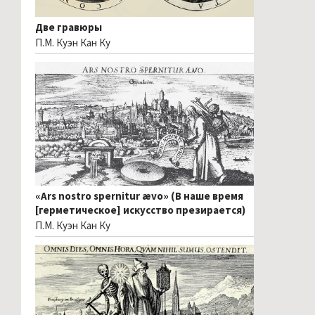
Две гравюры
П.М. Куэн Кан Ку
«Ars nostro spernitur ævo» (В наше время
[герметическое] искусство презирается)
П.М. Куэн Кан Ку