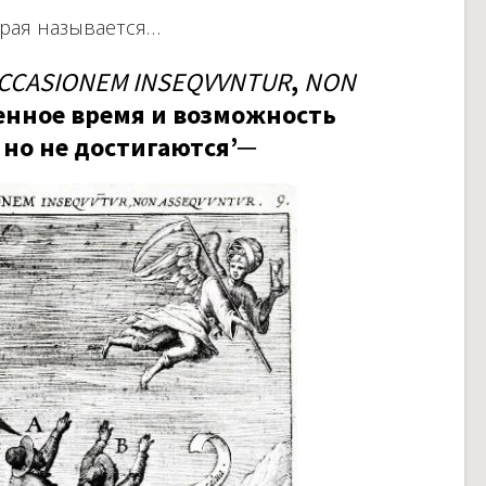
орая называется…
CCASIONEM INSEQVVNTUR
,
NON
нное время и возможность
 но не достигаются’─