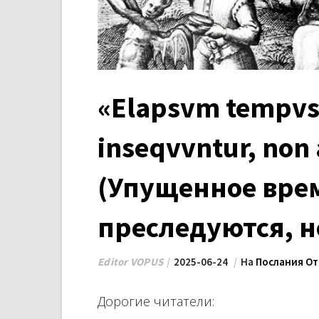
«Elapsvm tempvs
inseqvvntur, non
(Упущенное вре
преследуются, н
Editor VOPUS
2025-06-24
На
Послания От
Дорогие читатели: