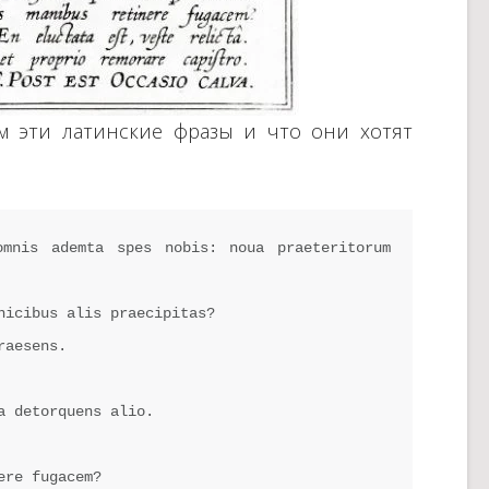
им эти латинские фразы и что они хотят
mnis ademta spes nobis: noua praeteritorum 
nicibus alis praecipitas?

aesens.

 detorquens alio.

re fugacem?
