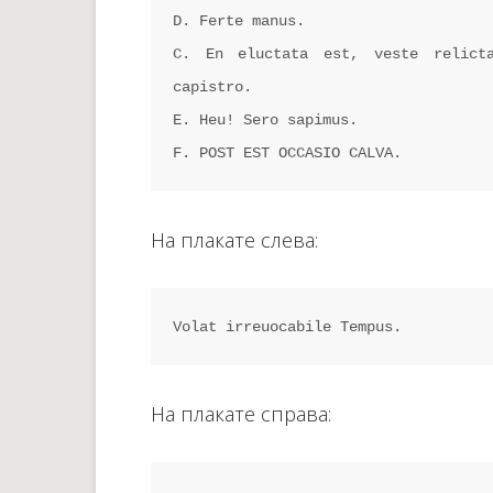
D. Ferte manus.

C. En eluctata est, veste relicta
capistro.

E. Heu! Sero sapimus.

F. POST EST OCCASIO CALVA.
На плакате слева:
Volat irreuocabile Tempus.
На плакате справа: