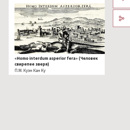
«Homo interdum asperior fera» (Человек
свирепее зверя)
П.М. Куэн Кан Ку