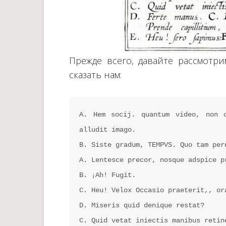
Прежде всего, давайте рассмотр
сказать нам:
A. Hem socij. quantum video, non o
alludit imago.

B. Siste gradum, TEMPVS. Quo tam per
A. Lentesce precor, nosque adspice pr
B. ¡Ah! Fugit.

C. Heu! Velox Occasio praeterit,, ora
D. Miseris quid denique restat?

C. Quid vetat iniectis manibus retine