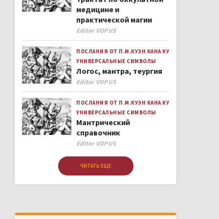
медицине и
практической магии
Author
Editor VOPUS
ПОСЛАНИЯ ОТ П.М.КУЭН КАНА КУ
УНИВЕРСАЛЬНЫЕ СИМВОЛЫ
Логос, мантра, теургия
Author
Editor VOPUS
ПОСЛАНИЯ ОТ П.М.КУЭН КАНА КУ
УНИВЕРСАЛЬНЫЕ СИМВОЛЫ
Мантрический
справочник
Author
Editor VOPUS
ЧИТАТЬ ЕЩЕ