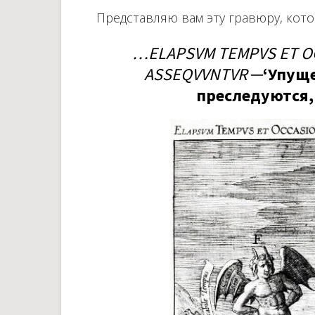
Представляю вам эту гравюру, кот
…ELAPSVM TEMPVS ET O
ASSEQVVNTVR
─‘Упуще
преследуются,