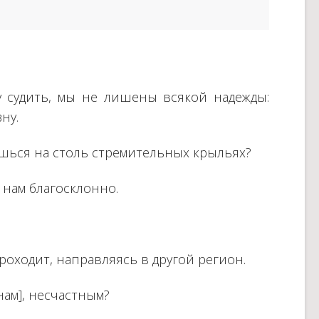
гу судить, мы не лишены всякой надежды:
ну.
ишься на столь стремительных крыльях?
к нам благосклонно.
роходит, направляясь в другой регион.
нам], несчастным?