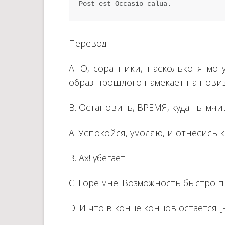
Post est Occasio calua.
Перевод:
A. О, соратники, насколько я мо
образ прошлого намекает на новиз
B. Остановить, ВРЕМЯ, куда ты мч
A. Успокойся, умоляю, и отнесись 
B. Ах! убегает.
C. Горе мне! Возможность быстро п
D. И что в конце концов остается [