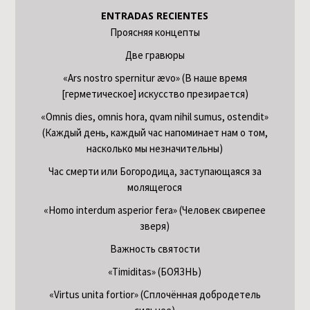
ENTRADAS RECIENTES
Проясняя концепты
Две гравюры
«Ars nostro spernitur ævo» (В наше время
[герметическое] искусство презирается)
«Omnis dies, omnis hora, qvam nihil sumus, ostendit»
(Каждый день, каждый час напоминает нам о том,
насколько мы незначительны)
Час смерти или Богородица, заступающаяся за
молящегося
«Homo interdum asperior fera» (Человек свирепее
зверя)
Важность святости
«Timiditas» (БОЯЗНЬ)
«Virtus unita fortior» (Сплочённая добродетель