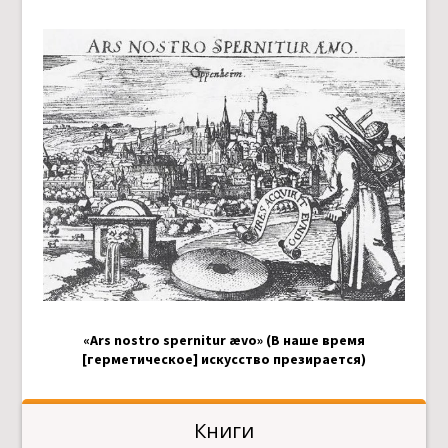
«Ars nostro spernitur ævo» (В наше время
[герметическое] искусство презирается)
Книги