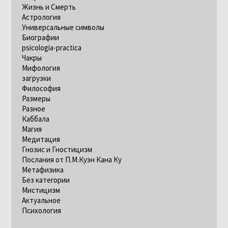
Жизнь и Смерть
Астрология
Универсальные символы
Биографии
psicologia-practica
Чакры
Мифология
загрузки
Философия
Размеры
Разное
Каббала
Магия
Медитация
Гнозис и Гностицизм
Послания от П.М.Куэн Кана Ку
Метафизика
Без категории
Мистицизм
Актуальное
Психология