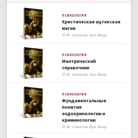
ПСИХОЛОГИЯ
Христическая ацтекская
магия
Author
П.М. Самаэль Аун Веор
ПСИХОЛОГИЯ
Мантрический
справочник
Author
П.М. Самаэль Аун Веор
ПСИХОЛОГИЯ
Фундаментальные
понятия
эндокринологии и
криминологии
Author
П.М. Самаэль Аун Веор