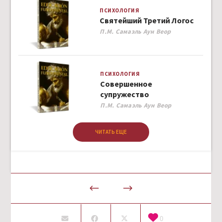
ПСИХОЛОГИЯ
Святейший Третий Логос
Author
П.М. Самаэль Аун Веор
ПСИХОЛОГИЯ
Совершенное
супружество
Author
П.М. Самаэль Аун Веор
ЧИТАТЬ ЕЩЕ
0