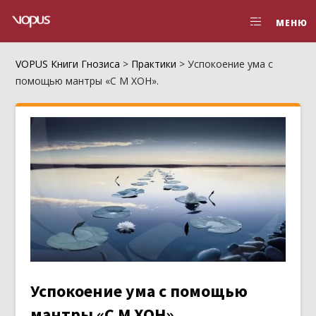
МЕНЮ
VOPUS Книги Гнозиса
>
Практики
>
Успокоение ума с
помощью мантры «С М ХОН».
Успокоение ума с помощью
мантры «С М ХОН».