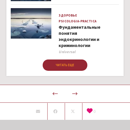
ЗДОРОВЬЕ
PSICOLOGIA-PRACTICA
Фундаментальные
понятия
эндокринологии и
криминологии
Author
Universal
ЧИТАТЬ ЕЩЕ
0