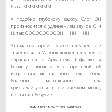
быка: МММММММ.
Х подобно глубокому вздоху. Слог OН
произносится с удлинением звуков O и
Н, так: ООООООООООННННННННННН.
Эта мантра произносится ежедневно в
течение часа. Ученик должен ежедневно
обращаться к Архангелу Рафаэлю и
Гермесу Трисмегисту с просьбой об
исцелении ментального тела. Когда
болезни ментального тела
кристаллизуются в физическом мозге,
возникает безумие.
ВАМ ТАКЖЕ МОЖЕТ ПОНРАВИТЬСЯ