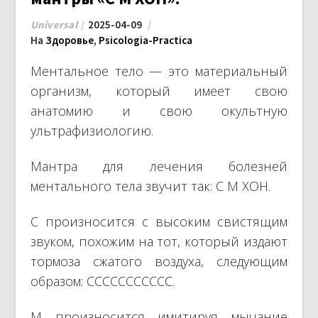
Universal
2025-04-09
На
Здоровье
,
Psicologia-Practica
Ментальное тело — это материальный
организм, который имеет свою
анатомию и свою окультную
ультрафизиологию.
Мантра для лечения болезней
ментального тела звучит так: С М ХОН.
С произносится с высоким свистящим
звуком, похожим на тот, который издают
тормоза сжатого воздуха, следующим
образом: ССССССССССС.
М произносится имитируя мычание