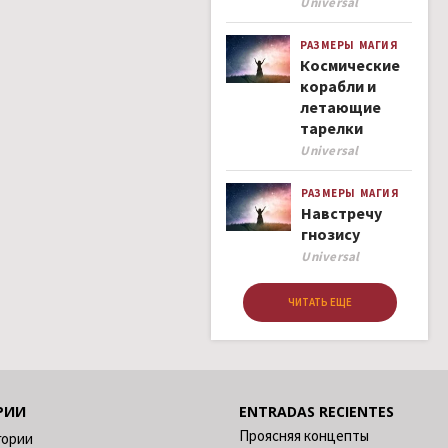
Author
Universal
РАЗМЕРЫ
МАГИЯ
Космические
корабли и
летающие
тарелки
Author
Universal
РАЗМЕРЫ
МАГИЯ
Навстречу
гнозису
Author
Universal
ЧИТАТЬ ЕЩЕ
РИИ
ENTRADAS RECIENTES
Проясняя концепты
гории