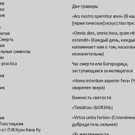
зм
Две гравюры
ое
гия
«Ars nostro spernitur ævo» (В н
[герметическое] искусство пре
е
«Omnis dies, omnis hora, qvam nih
логия
Смерть
ostendit» (Каждый день, кажды
ия
напоминает нам о том, насколь
альные символы
незначительны)
ии
a-practica
Час смерти или Богородица,
заступающаяся за молящегося
ия
«Homo interdum asperior fera» (
ия
свирепее зверя)
Важность святости
«Timiditas» (БОЯЗНЬ)
«Virtus unita fortior» (Сплочённа
ия
 Гностицизм
добродетель сильнее)
 от П.М.Куэн Кана Ку
«Я» жертвенности