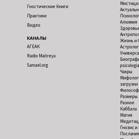
Мистици
Гностические Книги
Актуальн
Практики
Психоло
Алхимия
Видео
Здоровь
Антропо
КАНАЛЫ
Жизнь и 
АГЕАК
Астролог
Универс
Radio Maitreya
Биограф
Samael.org
psicologi
Чакры
Мифолог
загрузки
Философ
Размеры
Разное
Каббала
Магия
Медитац
Гнозис и
Послания