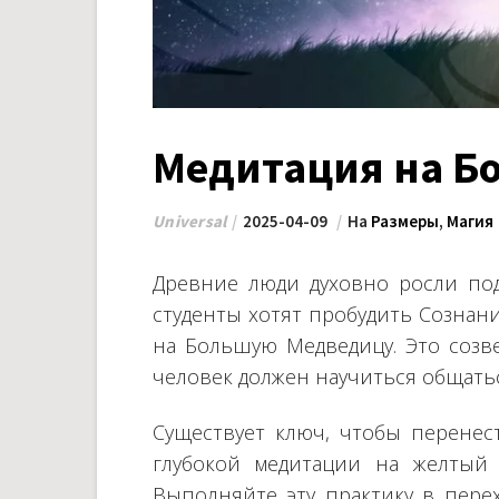
Медитация на Б
Universal
2025-04-09
На
Размеры
,
Магия
Древние люди духовно росли по
студенты хотят пробудить Сознан
на Большую Медведицу. Это созв
человек должен научиться общатьс
Существует ключ, чтобы перенест
глубокой медитации на желтый 
Выполняйте эту практику в пере