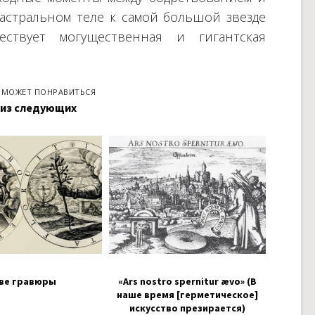
 астральном теле к самой большой звезде
ствует могущественная и гигантская
 МОЖЕТ ПОНРАВИТЬСЯ
 из следующих
ве гравюры
«Ars nostro spernitur ævo» (В
наше время [герметическое]
искусство презирается)