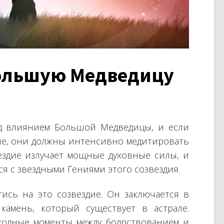
ольшую Медведицу
д влиянием Большой Медведицы, и если
ие, они должны интенсивно медитировать
ездие излучает мощные духовные силы, и
я с звездными Гениями этого созвездия.
ись на это созвездие. Он заключается в
камень, который существует в астрале.
ходные моменты между бодрствованием и