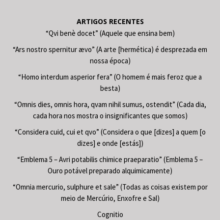
ARTIGOS RECENTES
“Qvi benè docet” (Aquele que ensina bem)
“Ars nostro spernitur ævo” (A arte [hermética) é desprezada em
nossa época)
“Homo interdum asperior fera” (O homem é mais feroz que a
besta)
“Omnis dies, omnis hora, qvam nihil sumus, ostendit” (Cada dia,
cada hora nos mostra o insignificantes que somos)
“Considera cuid, cui et qvo” (Considera o que [dizes] a quem [o
dizes] e onde [estás])
“Emblema 5 – Avri potabilis chimice praeparatio” (Emblema 5 –
Ouro potável preparado alquimicamente)
“Omnia mercurio, sulphure et sale” (Todas as coisas existem por
meio de Mercúrio, Enxofre e Sal)
Cognitio