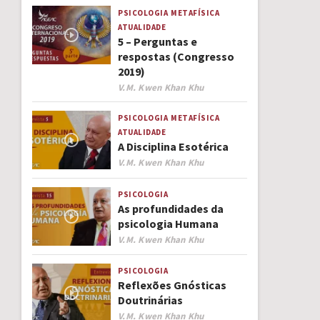
PSICOLOGIA
METAFÍSICA
ATUALIDADE
5 – Perguntas e
respostas (Congresso
2019)
Author
V.M. Kwen Khan Khu
PSICOLOGIA
METAFÍSICA
ATUALIDADE
A Disciplina Esotérica
Author
V.M. Kwen Khan Khu
PSICOLOGIA
As profundidades da
psicologia Humana
Author
V.M. Kwen Khan Khu
PSICOLOGIA
Reflexões Gnósticas
Doutrinárias
Author
V.M. Kwen Khan Khu