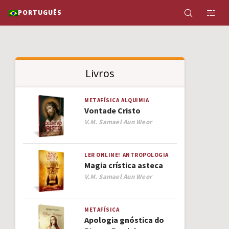
PORTUGUÊS
Livros
METAFÍSICA
ALQUIMIA
Vontade Cristo
Author
V.M. Samael Aun Weor
LER ONLINE!
ANTROPOLOGIA
Magia crística asteca
Author
V.M. Samael Aun Weor
METAFÍSICA
Apologia gnóstica do