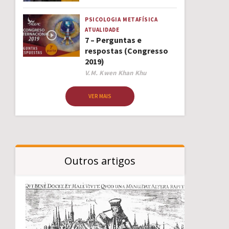
PSICOLOGIA
METAFÍSICA
ATUALIDADE
7 – Perguntas e
respostas (Congresso
2019)
Author
V.M. Kwen Khan Khu
VER MAIS
Outros artigos