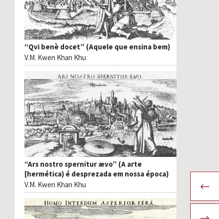
“Qvi benè docet” (Aquele que ensina bem)
V.M. Kwen Khan Khu
“Ars nostro spernitur ævo” (A arte
[hermética) é desprezada em nossa época)
V.M. Kwen Khan Khu