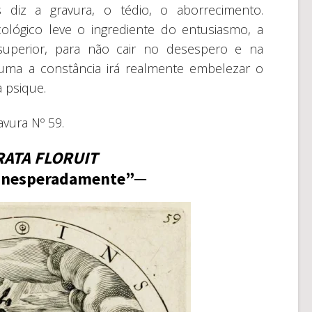
iz a gravura, o tédio, o aborrecimento.
ológico leve o ingrediente do entusiasmo, a
superior, para não cair no desespero e na
guma a constância irá realmente embelezar o
 psique.
avura Nº 59.
RATA FLORUIT
 inesperadamente”─