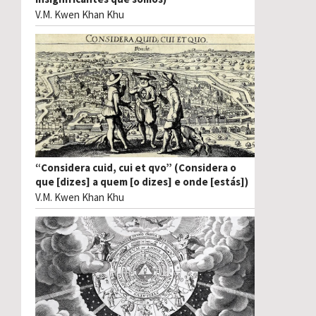
V.M. Kwen Khan Khu
“Considera cuid, cui et qvo” (Considera o
que [dizes] a quem [o dizes] e onde [estás])
V.M. Kwen Khan Khu