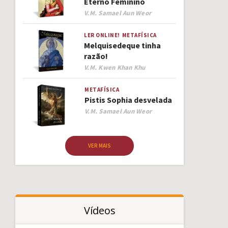
Eterno Feminino
Author
V.M. Samael Aun Weor
LER ONLINE!
METAFÍSICA
Melquisedeque tinha
razão!
Author
V.M. Kwen Khan Khu
METAFÍSICA
Pistis Sophia desvelada
Author
V.M. Samael Aun Weor
VER MAIS
Vídeos