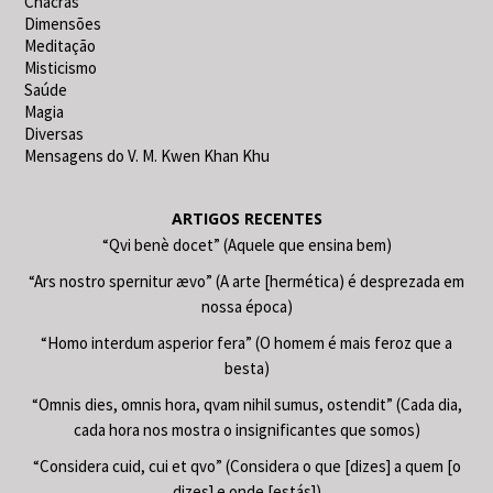
Chacras
Dimensões
Meditação
Misticismo
Saúde
Magia
Diversas
Mensagens do V. M. Kwen Khan Khu
ARTIGOS RECENTES
“Qvi benè docet” (Aquele que ensina bem)
“Ars nostro spernitur ævo” (A arte [hermética) é desprezada em
nossa época)
“Homo interdum asperior fera” (O homem é mais feroz que a
besta)
“Omnis dies, omnis hora, qvam nihil sumus, ostendit” (Cada dia,
cada hora nos mostra o insignificantes que somos)
“Considera cuid, cui et qvo” (Considera o que [dizes] a quem [o
dizes] e onde [estás])