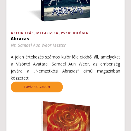
AKTUALITÁS
METAFIZIKA
PSZICHOLÓGIA
Abraxas
Nt. Samael Aun Weor Mester
A jelen értekezés számos különféle cikkből áll, amelyeket
a Vízöntő Avatára, Samael Aun Weor, az emberiség
javára a „Nemzetközi Abraxas” című magazinban
közzétett.
TOVÁBB OLVASOM