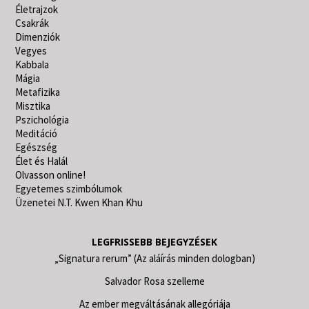
Életrajzok
Csakrák
Dimenziók
Vegyes
Kabbala
Mágia
Metafizika
Misztika
Pszichológia
Meditáció
Egészség
Élet és Halál
Olvasson online!
Egyetemes szimbólumok
Üzenetei N.T. Kwen Khan Khu
LEGFRISSEBB BEJEGYZÉSEK
„Signatura rerum” (Az aláírás minden dologban)
Salvador Rosa szelleme
Az ember megváltásának allegóriája