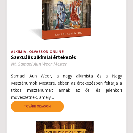
ALKÍMIA
OLVASSON ONLINE!
Szexuális alkímiai értekezés
Nt. Samael Aun Weor Mester
Samael Aun Weor, a nagy alkimista és a Nagy
Misztériumok Mestere, ebben az értekezésben feltárja a
titkos misztériumait annak az ősi és jelenkori
művészetnek, amely…
TOVÁBB OLVASOM