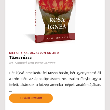
METAFIZIKA
OLVASSON ONLINE!
Tüzes rózsa
Nt. Samael Aun Weor Mester
Hét kígyó emelkedik fel Krisna hátán, hét gyertyatartó áll
a trón előtt az Apokalipszisben, hét csakra fénylik úgy a
Keleti, akárcsak a közép-amerikai népek anatómiájában.
…
TOVÁBB OLVASOM