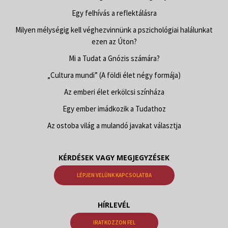
Egy felhívás a reflektálásra
Milyen mélységig kell véghezvinnünk a pszichológiai halálunkat
ezen az Úton?
Mi a Tudat a Gnózis számára?
„Cultura mundi” (A földi élet négy formája)
Az emberi élet erkölcsi színháza
Egy ember imádkozik a Tudathoz
Az ostoba világ a mulandó javakat választja
KÉRDÉSEK VAGY MEGJEGYZÉSEK
LÉPJEN VELÜNK KAPCSOLATBA
HÍRLEVÉL
IRATKOZZON FEL