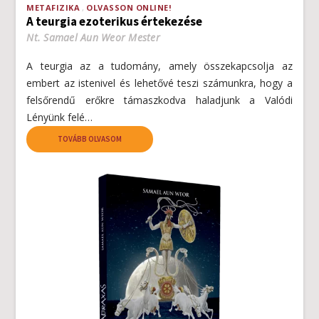
METAFIZIKA
OLVASSON ONLINE!
A teurgia ezoterikus értekezése
Nt. Samael Aun Weor Mester
A teurgia az a tudomány, amely összekapcsolja az
embert az istenivel és lehetővé teszi számunkra, hogy a
felsőrendű erőkre támaszkodva haladjunk a Valódi
Lényünk felé…
TOVÁBB OLVASOM