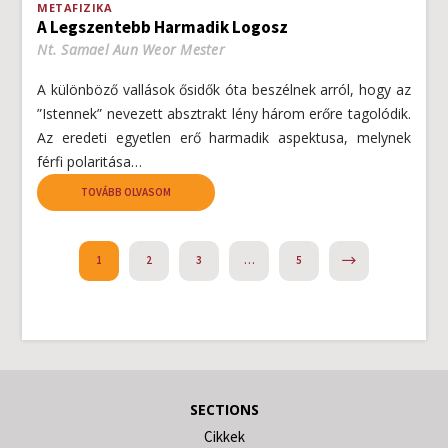
METAFIZIKA
A Legszentebb Harmadik Logosz
Nt. Samael Aun Weor Mester
A különböző vallások ősidők óta beszélnek arról, hogy az
”Istennek” nevezett absztrakt lény három erőre tagolódik.
Az eredeti egyetlen erő harmadik aspektusa, melynek
férfi polaritása…
TOVÁBB OLVASOM
NEXT
1
2
3
…
5
SECTIONS
Cikkek