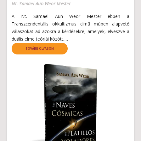
Nt. Samael Aun Weor Mester
A Nt. Samael Aun Weor Mester ebben a
Transzcendentális okkultizmus című műben alapvető
válaszokat ad azokra a kérdésekre, amelyek, elveszve a
duális elme teóriái között,…
TOVÁBB OLVASOM