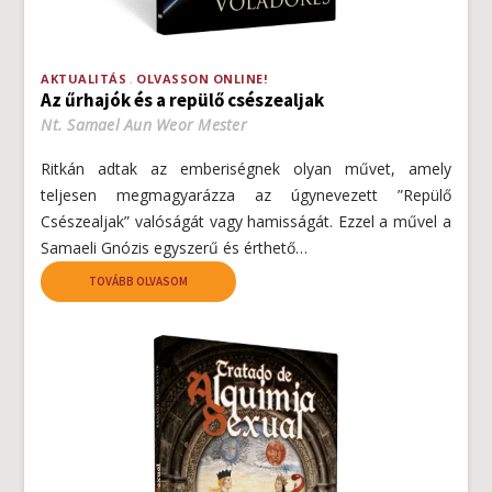
AKTUALITÁS
OLVASSON ONLINE!
Az űrhajók és a repülő csészealjak
Nt. Samael Aun Weor Mester
Ritkán adtak az emberiségnek olyan művet, amely
teljesen megmagyarázza az úgynevezett ”Repülő
Csészealjak” valóságát vagy hamisságát. Ezzel a művel a
Samaeli Gnózis egyszerű és érthető…
TOVÁBB OLVASOM