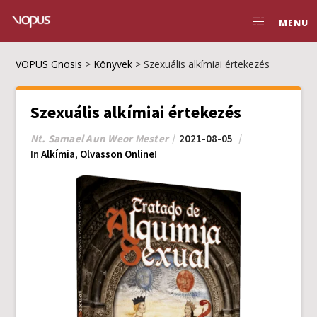
MENU
VOPUS Gnosis
>
Könyvek
>
Szexuális alkímiai értekezés
Szexuális alkímiai értekezés
Nt. Samael Aun Weor Mester
2021-08-05
In
Alkímia
,
Olvasson Online!