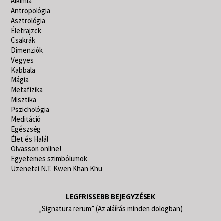
Alkímia
Antropológia
Asztrológia
Életrajzok
Csakrák
Dimenziók
Vegyes
Kabbala
Mágia
Metafizika
Misztika
Pszichológia
Meditáció
Egészség
Élet és Halál
Olvasson online!
Egyetemes szimbólumok
Üzenetei N.T. Kwen Khan Khu
LEGFRISSEBB BEJEGYZÉSEK
„Signatura rerum” (Az aláírás minden dologban)