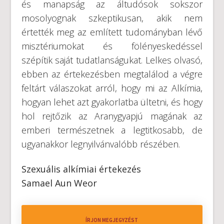
és manapság az áltudósok sokszor
mosolyognak szkeptikusan, akik nem
értették meg az említett tudományban lévő
misztériumokat és fölényeskedéssel
szépítik saját tudatlanságukat. Lelkes olvasó,
ebben az értekezésben megtalálod a végre
feltárt válaszokat arról, hogy mi az Alkímia,
hogyan lehet azt gyakorlatba ültetni, és hogy
hol rejtőzik az Aranygyapjú magának az
emberi természetnek a legtitkosabb, de
ugyanakkor legnyilvánvalóbb részében.
Szexuális alkímiai értekezés
Samael Aun Weor
ÍRJON MEGJEGYZÉST