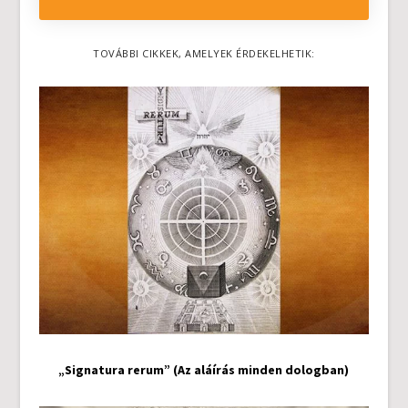
TOVÁBBI CIKKEK, AMELYEK ÉRDEKELHETIK:
„Signatura rerum” (Az aláírás minden dologban)