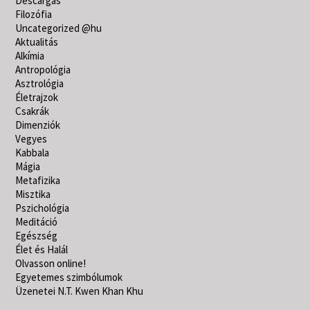
Descargas
Filozófia
Uncategorized @hu
Aktualitás
Alkímia
Antropológia
Asztrológia
Életrajzok
Csakrák
Dimenziók
Vegyes
Kabbala
Mágia
Metafizika
Misztika
Pszichológia
Meditáció
Egészség
Élet és Halál
Olvasson online!
Egyetemes szimbólumok
Üzenetei N.T. Kwen Khan Khu