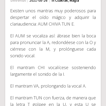
Universal
2021-08-26
In
Csakrák
,
Mágia
Existen unos mantras muy poderosos para
despertar el oído mágico y adquirir la
clariaudiencia: AUM CHIVA TUN E.
El AUM se vocaliza así: ábrase bien la boca
para pronunciar la A, redondéese con la O y
ciérrese con la M, y prolónguese cada
sonido vocal.
El mantram CHI vocalícese sosteniendo
largamente el sonido de la I.
El mantram VA, prolongando la vocal A.
El mantram TUN con fuerza, de manera que
la letra T golpee en la U, y esta U se