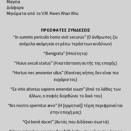
Μαγεία
Διάφορα
Μηνύματα από το V.M. Kwen Khan Khu
ΠΡΌΣΦΑΤΕΣ ΣΥΝΔΈΣΕΙΣ
“In summis periculis homo vivit securus” (Ο άνθρωπος ζει
ανέμελα ακόμη και εν μέσω τεράστιων κινδύνων)
“Benignita” (Ηπιότητα)
“Huius seculi status” (Η κατάσταση αυτής της εποχής)
“Hortus nec amoenior ullus” (Κανένας κήπος δεν είναι πιο
ευχάριστος)
“Ex vitio alterius sapiens emendat suum” (Από το λάθος των
άλλων, ο σοφός διορθώνει το δικό του)
“Ars nostro spernitur ævo” (Η [ερμητική] τέχνη περιφρονείται
στην εποχή μας)
“Qvi benè docet” (Αυτός που διδάσκει σωστά)