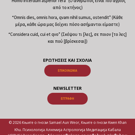
“Homo interdum asperior fera” (Ο άνθρωπος είναι πιο άγριος
από το κτήνος)
“Omnis dies, omnis hora, qvam nihil sumus, ostendit” (Κάθε
μέρα, κάθε ώρα μας δείχνει πόσο ασήμαντοι είμαστε)
“Considera cuid, cui et qvo” (Σκέψου τι [λες], σε ποιον [το λες]
και πού [βρίσκεσαι])
ΕΡΩΤΉΣΕΙΣ ΚΑΙ ΣΧΌΛΙΑ
ΕΠΙΚΟΙΝΩΝΊΑ
NEWSLETTER
ΕΓΓΡΑΦΉ
© 2026 Књиге о гнози Samael Aun Weor, Књиге о гнози Kwen Khan
Khu. Психологија Алхемија Астрологија Медитација Кабала