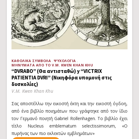
ΚΑΘΟΛΙΚΆ ΣΎΜΒΟΛΑ
ΨΥΧΟΛΟΓΊΑ
ΜΗΝΎΜΑΤΑ ΑΠΌ ΤΟ V.M. KWEN KHAN KHU
“DVRABO” (Θα αντισταθώ) y “VICTRIX
PATIENTIA DVRI” (Νικηφόρα υπομονή στις
δυσκολίες)
V.M. Kwen Khan Khu
Σας αποστέλλω την εικοστή έκτη και την εικοστή όγδοη,
από ένα βιβλίο ποιημάτων που γράφτηκε από τον ίδιο
τον Γερμανό ποιητή Gabriel Rollenhagen. Το βιβλίο έχει
τίτλο Nucleus emblematum selectissimorum, «Ο
πυρήνας των πιο εκλεκτών εμβλημάτων»