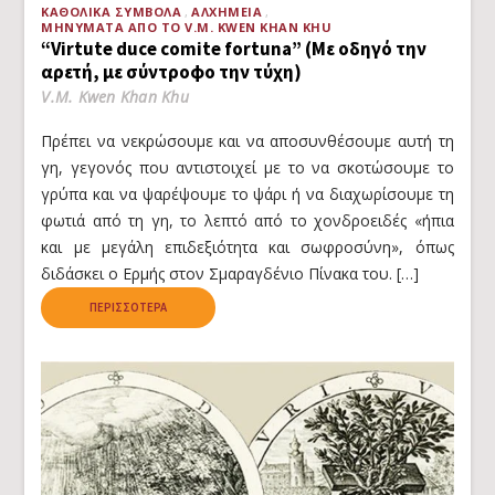
ΚΑΘΟΛΙΚΆ ΣΎΜΒΟΛΑ
ΑΛΧΗΜΕΊΑ
ΜΗΝΎΜΑΤΑ ΑΠΌ ΤΟ V.M. KWEN KHAN KHU
“Virtute duce comite fortuna” (Με οδηγό την
αρετή, με σύντροφο την τύχη)
V.M. Kwen Khan Khu
Πρέπει να νεκρώσουμε και να αποσυνθέσουμε αυτή τη
γη, γεγονός που αντιστοιχεί με το να σκοτώσουμε το
γρύπα και να ψαρέψουμε το ψάρι ή να διαχωρίσουμε τη
φωτιά από τη γη, το λεπτό από το χονδροειδές «ήπια
και με μεγάλη επιδεξιότητα και σωφροσύνη», όπως
διδάσκει ο Ερμής στον Σμαραγδένιο Πίνακα του. […]
ΠΕΡΙΣΣΌΤΕΡΑ