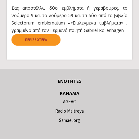
Σας αποστέλλω δύο εμβλήματα ή γκραβούρες, το
νούμερο 9 και το νούμερο 59 και τα δύο από το βιβλίο
Selectorum emblematum –«Επιλεγμένα εμβλήματα»─,
γραμμένο από τον Γερμανό ποιητή Gabriel Rollenhagen
ΠΕΡΙΣΣΌΤΕΡΑ
ΕΝΌΤΗΤΕΣ
ΚΑΝΆΛΙΑ
AGEAC
Radio Maitreya
Samael.org