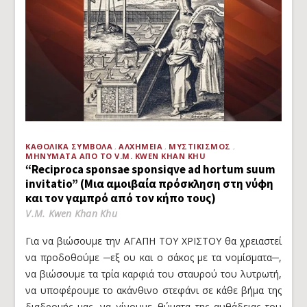
ΚΑΘΟΛΙΚΆ ΣΎΜΒΟΛΑ
ΑΛΧΗΜΕΊΑ
ΜΥΣΤΙΚΙΣΜΌΣ
ΜΗΝΎΜΑΤΑ ΑΠΌ ΤΟ V.M. KWEN KHAN KHU
“Reciproca sponsae sponsiqve ad hortum suum
invitatio” (Μια αμοιβαία πρόσκληση στη νύφη
και τον γαμπρό από τον κήπο τους)
V.M. Kwen Khan Khu
Για να βιώσουμε την ΑΓΑΠΗ ΤΟΥ ΧΡΙΣΤΟΥ θα χρειαστεί
να προδοθούμε ─εξ ου και ο σάκος με τα νομίσματα─,
να βιώσουμε τα τρία καρφιά του σταυρού του λυτρωτή,
να υποφέρουμε το ακάνθινο στεφάνι σε κάθε βήμα της
διαδρομής μας, να γίνουμε θύματα της αυθάδειας του