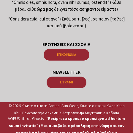
“Omnis dies, omnis hora, qvam nihil sumus, ostendit” (Κάθε
μέρα, κάθε ώρα μας δείχνει πόσο ασήμαντοι είμαστε)
“Considera cuid, cui et qvo” (Σκέψου τι [λες], σε ποιον [το λες]
και πού [βρίσκεσαι])
ΕΡΩΤΉΣΕΙΣ ΚΑΙ ΣΧΌΛΙΑ
ΕΠΙΚΟΙΝΩΝΊΑ
NEWSLETTER
ΕΓΓΡΑΦΉ
© 2026 Књиге о гнози Samael Aun Weor, Књиге о гнози Kwen Khan
Khu. Психологија Алхемија Астрологија Медитација Кабала
VOPUS Libros Gnosis -
“Reciproca sponsae sponsiqve ad hortum
suum invitatio” (Μια αμοιβαία πρόσκληση στη νύφη και τον
γαμπρό από τον κήπο τους), en καθολικά σύμβολα y