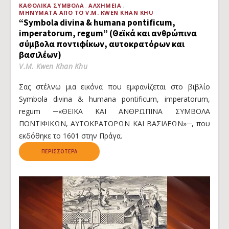
ΚΑΘΟΛΙΚΆ ΣΎΜΒΟΛΑ
ΑΛΧΗΜΕΊΑ
ΜΗΝΎΜΑΤΑ ΑΠΌ ΤΟ V.M. KWEN KHAN KHU
“Symbola divina & humana pontificum,
imperatorum, regum” (Θεϊκά και ανθρώπινα
σύμβολα ποντιφίκων, αυτοκρατόρων και
βασιλέων)
V.M. Kwen Khan Khu
Σας στέλνω μια εικόνα που εμφανίζεται στο βιβλίο
Symbola divina & humana pontificum, imperatorum,
regum ─«ΘΕΪΚΑ ΚΑΙ ΑΝΘΡΩΠΙΝΑ ΣΥΜΒΟΛΑ
ΠΟΝΤΙΦΙΚΩΝ, ΑΥΤΟΚΡΑΤΟΡΩΝ ΚΑΙ ΒΑΣΙΛΕΩΝ»─, που
εκδόθηκε το 1601 στην Πράγα.
ΠΕΡΙΣΣΌΤΕΡΑ