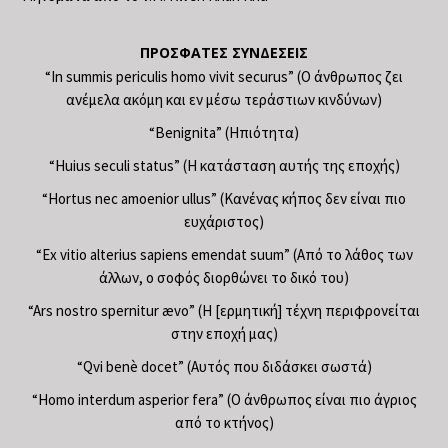
ΠΡΌΣΦΑΤΕΣ ΣΥΝΔΈΣΕΙΣ
“In summis periculis homo vivit securus” (Ο άνθρωπος ζει
ανέμελα ακόμη και εν μέσω τεράστιων κινδύνων)
“Benignita” (Ηπιότητα)
“Huius seculi status” (Η κατάσταση αυτής της εποχής)
“Hortus nec amoenior ullus” (Κανένας κήπος δεν είναι πιο
ευχάριστος)
“Ex vitio alterius sapiens emendat suum” (Από το λάθος των
άλλων, ο σοφός διορθώνει το δικό του)
“Ars nostro spernitur ævo” (Η [ερμητική] τέχνη περιφρονείται
στην εποχή μας)
“Qvi benè docet” (Αυτός που διδάσκει σωστά)
“Homo interdum asperior fera” (Ο άνθρωπος είναι πιο άγριος
από το κτήνος)