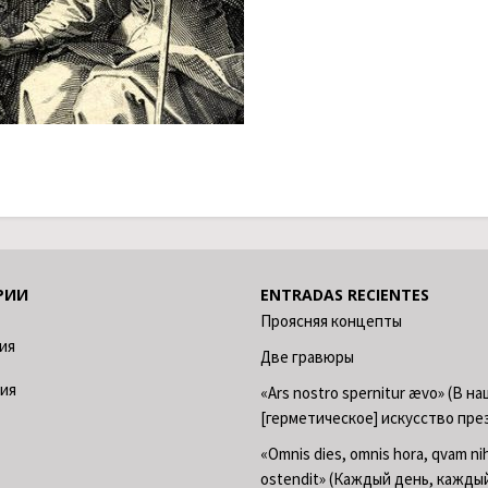
РИИ
ENTRADAS RECIENTES
Проясняя концепты
ия
Две гравюры
ия
«Ars nostro spernitur ævo» (В н
[герметическое] искусство пре
«Omnis dies, omnis hora, qvam nih
ostendit» (Каждый день, кажды