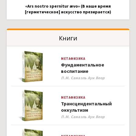
«Ars nostro spernitur ævo» (В наше время
[герметическое] искусство презирается)
Книги
МЕТАФИЗИКА
Фундаментальное
воспитание
Author
П.М. Самаэль Аун Веор
МЕТАФИЗИКА
Трансцендентальный
оккультизм
Author
П.М. Самаэль Аун Веор