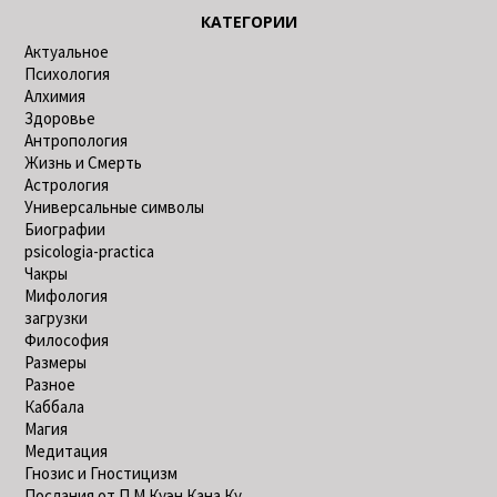
КАТЕГОРИИ
Актуальное
Психология
Алхимия
Здоровье
Антропология
Жизнь и Смерть
Астрология
Универсальные символы
Биографии
psicologia-practica
Чакры
Мифология
загрузки
Философия
Размеры
Разное
Каббала
Магия
Медитация
Гнозис и Гностицизм
Послания от П.М.Куэн Кана Ку