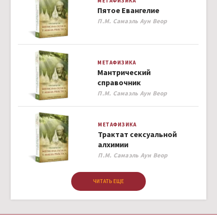
МЕТАФИЗИКА
Пятое Евангелие
Author
П.М. Самаэль Аун Веор
МЕТАФИЗИКА
Мантрический
справочник
Author
П.М. Самаэль Аун Веор
МЕТАФИЗИКА
Трактат сексуальной
алхимии
Author
П.М. Самаэль Аун Веор
ЧИТАТЬ ЕЩЕ