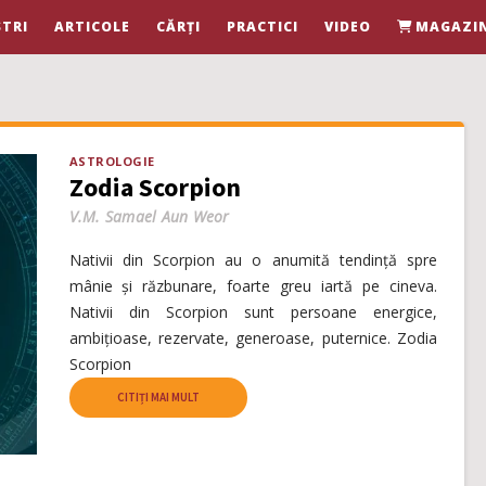
TRI
ARTICOLE
CĂRȚI
PRACTICI
VIDEO
MAGAZI
ASTROLOGIE
Zodia Scorpion
V.M. Samael Aun Weor
Nativii din Scorpion au o anumită tendință spre
mânie și răzbunare, foarte greu iartă pe cineva.
Nativii din Scorpion sunt persoane energice,
ambițioase, rezervate, generoase, puternice. Zodia
Scorpion
CITIȚI MAI MULT