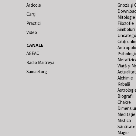
Articole
Gnoză și 
Downloa
Cărți
Mitologie
Practici
Filozofie
Simboluri
Video
Uncatego
Citiți onli
CANALE
Antropolo
AGEAC
Psihologi
Metafizic
Radio Maitreya
Viață și M
Samael.org
Actualita
Alchimie
Kabală
Astrologi
Biografii
Chakre
Dimensiu
Meditație
Mistică
Sănătate
Magie