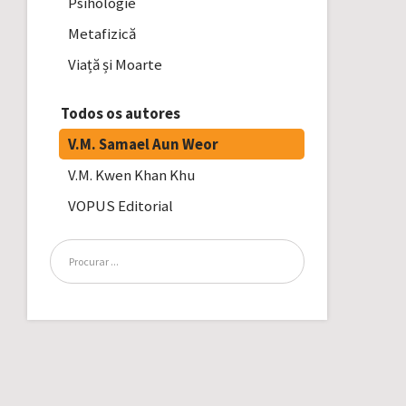
Psihologie
Metafizică
Viață și Moarte
Todos os autores
V.M. Samael Aun Weor
V.M. Kwen Khan Khu
VOPUS Editorial