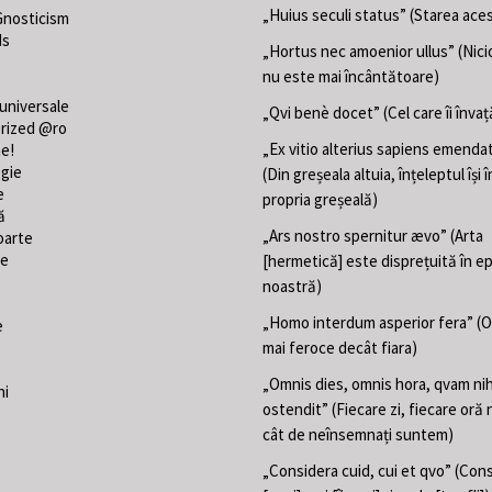
„Huius seculi status” (Starea aces
Gnosticism
ds
„Hortus nec amoenior ullus” (Nici
nu este mai încântătoare)
 universale
„Qvi benè docet” (Cel care îi învaț
rized @ro
„Ex vitio alterius sapiens emend
ne!
gie
(Din greșeala altuia, înțeleptul își
e
propria greșeală)
ă
„Ars nostro spernitur ævo” (Arta
oarte
te
[hermetică] este disprețuită în e
noastră)
„Homo interdum asperior fera” (
e
mai feroce decât fiara)
„Omnis dies, omnis hora, qvam nih
ni
ostendit” (Fiecare zi, fiecare oră 
cât de neînsemnați suntem)
„Considera cuid, cui et qvo” (Con