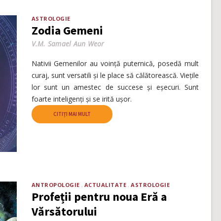
ASTROLOGIE
Zodia Gemeni
V.M. Samael Aun Weor
Nativii Gemenilor au voință puternică, posedă mult
curaj, sunt versatili și le place să călătorească. Viețile
lor sunt un amestec de succese și eșecuri. Sunt
foarte inteligenți și se irită ușor.
CITIȚI MAI MULT
ANTROPOLOGIE
ACTUALITATE
ASTROLOGIE
Profeții pentru noua Eră a
Vărsătorului