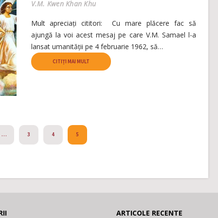
V.M. Kwen Khan Khu
Mult apreciați cititori: Cu mare plăcere fac să
ajungă la voi acest mesaj pe care V.M. Samael l-a
lansat umanității pe 4 februarie 1962, să…
CITIȚI MAI MULT
…
3
4
5
II
ARTICOLE RECENTE