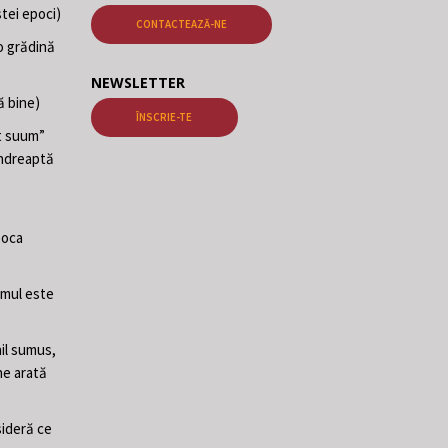
tei epoci)
CONTACTEAZĂ-NE
o grădină
NEWSLETTER
ă bine)
ÎNSCRIE-TE
at suum”
 îndreaptă
poca
Omul este
il sumus,
ne arată
sideră ce