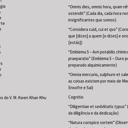
!
gia
“Omnis dies, omnis hora, qvam nih
a
ostendit” (Cada dia, cada hora no
a
insignificantes que somos)
rte
e
“Considera cuid, cui et qvo” (Con
que [dizes] a quem [o dizes] e on
[estás])
a
s
“Emblema 5 – Avri potabilis chimic
praeparatio” (Emblema 5 – Ouro p
es
preparado alquimicamente)
o
“Omnia mercurio, sulphure et sal
o
as coisas existem por meio de Mer
Enxofre e Sal)
Cognitio
s do V. M. Kwen Khan Khu
“Diligentiae et sedvlitatis typus”
da diligência e da dedicação)
“Natura conspice sortem” (Obser