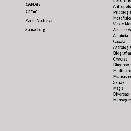
Ler online
CANAIS
Antropolo
AGEAC
Psicologi
Metafísic
Radio Maitreya
Vida e Mo
Samael.org
Atualidad
Alquimia
Cabala
Astrologi
Biografia
Chacras
Dimensõ
Meditaçã
Misticism
Saúde
Magia
Diversas
Mensagen