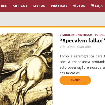
TRES
ARTIGOS
LIVROS
PRÁTICAS
VÍDEOS
LOJA
SÍMBOLOS UNIVERSAIS
PSICO
“Specvlvm fallax”
V.M. Kwen Khan Khu
Tomo a esferográfica para f
com a importância profun
auto-observação e nossos an
das fantasias.
LEIA MAIS