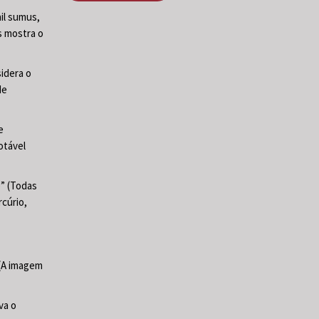
il sumus,
s mostra o
sidera o
de
e
otável
e” (Todas
cúrio,
 (A imagem
va o