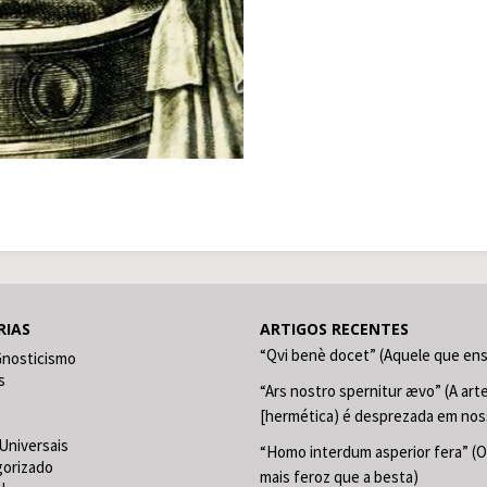
RIAS
ARTIGOS RECENTES
“Qvi benè docet” (Aquele que en
Gnosticismo
s
“Ars nostro spernitur ævo” (A art
[hermética) é desprezada em nos
Universais
“Homo interdum asperior fera” (
gorizado
mais feroz que a besta)