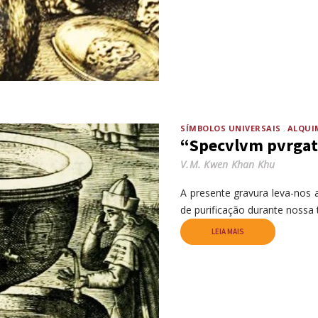
SÍMBOLOS UNIVERSAIS
ALQUI
“Specvlvm pvrgati
V.M. Kwen Khan Khu
A presente gravura leva-nos
de purificação durante nossa 
LEIA MAIS