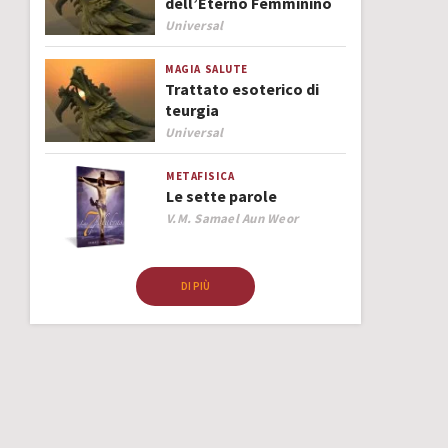
dell’Eterno Femminino
Author
Universal
MAGIA
SALUTE
Trattato esoterico di
teurgia
Author
Universal
METAFISICA
Le sette parole
Author
V.M. Samael Aun Weor
DI PIÙ