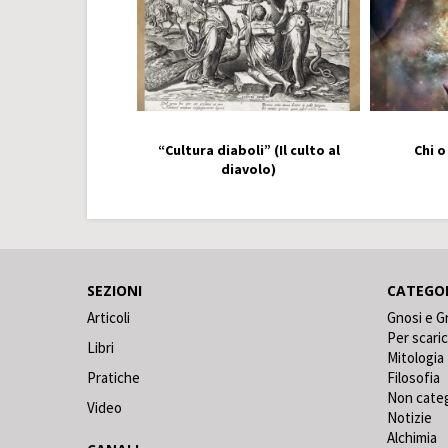
“Cultura diaboli” (Il culto al
Chi o
diavolo)
SEZIONI
CATEGO
Articoli
Gnosi e G
Per scari
Libri
Mitologia
Pratiche
Filosofia
Non cate
Video
Notizie
Alchimia