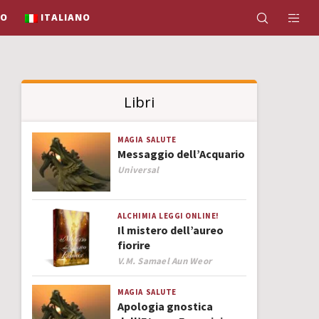
IO
ITALIANO
Libri
MAGIA
SALUTE
Messaggio dell’Acquario
Author
Universal
ALCHIMIA
LEGGI ONLINE!
Il mistero dell’aureo
fiorire
Author
V.M. Samael Aun Weor
MAGIA
SALUTE
Apologia gnostica