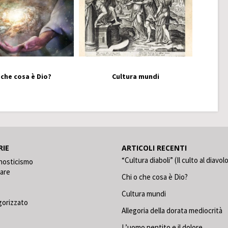
 che cosa è Dio?
Cultura mundi
RIE
ARTICOLI RECENTI
“Cultura diaboli” (Il culto al diavol
nosticismo
care
Chi o che cosa è Dio?
Cultura mundi
gorizzato
Allegoria della dorata mediocrità
L’uomo pentito e il dolore