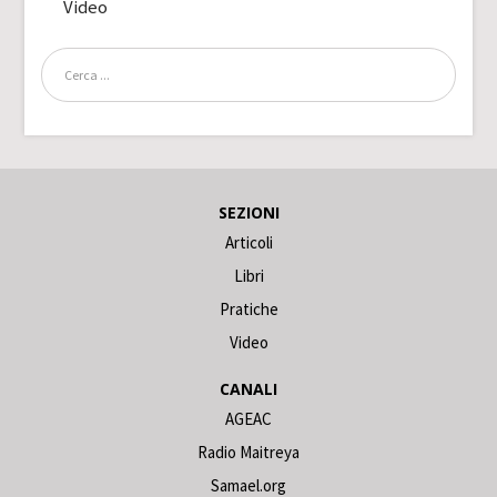
Video
SEZIONI
Articoli
Libri
Pratiche
Video
CANALI
AGEAC
Radio Maitreya
Samael.org