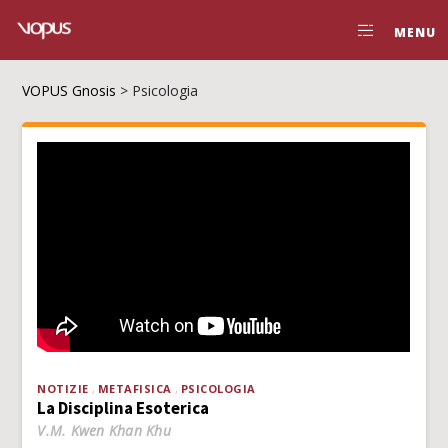
MENU
VOPUS Gnosis
>
Psicologia
NOTIZIE
METAFISICA
PSICOLOGIA
La Disciplina Esoterica
V.M. Kwen Khan Khu