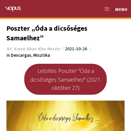
MENU
Poszter „Óda a dicsőséges
Samaelhez”
Nt. Kwen Khan Khu Mester
2021-10-26
In
Descargas
,
Misztika
Letöltés Poszter "Óda a
dicsőséges Samaelhez" (2021.
október 27)