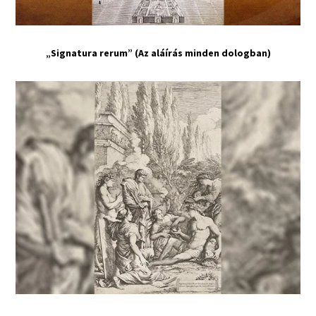
„Signatura rerum” (Az aláírás minden dologban)