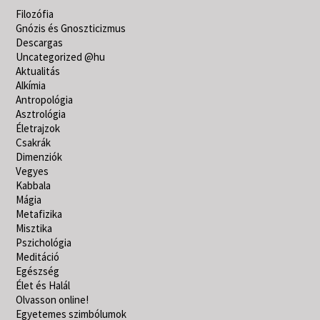
Filozófia
Gnózis és Gnoszticizmus
Descargas
Uncategorized @hu
Aktualitás
Alkímia
Antropológia
Asztrológia
Életrajzok
Csakrák
Dimenziók
Vegyes
Kabbala
Mágia
Metafizika
Misztika
Pszichológia
Meditáció
Egészség
Élet és Halál
Olvasson online!
Egyetemes szimbólumok