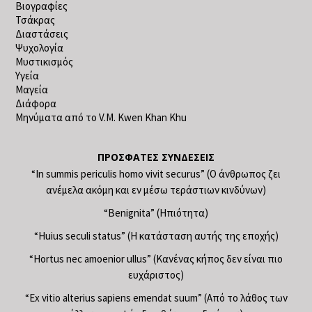
Βιογραφίες
Τσάκρας
Διαστάσεις
Ψυχολογία
Μυστικισμός
Υγεία
Μαγεία
Διάφορα
Μηνύματα από το V.M. Kwen Khan Khu
ΠΡΌΣΦΑΤΕΣ ΣΥΝΔΈΣΕΙΣ
“In summis periculis homo vivit securus” (Ο άνθρωπος ζει
ανέμελα ακόμη και εν μέσω τεράστιων κινδύνων)
“Benignita” (Ηπιότητα)
“Huius seculi status” (Η κατάσταση αυτής της εποχής)
“Hortus nec amoenior ullus” (Κανένας κήπος δεν είναι πιο
ευχάριστος)
“Ex vitio alterius sapiens emendat suum” (Από το λάθος των