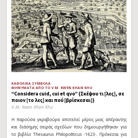
ΚΑΘΟΛΙΚΆ ΣΎΜΒΟΛΑ
ΜΗΝΎΜΑΤΑ ΑΠΌ ΤΟ V.M. KWEN KHAN KHU
“Considera cuid, cui et qvo” (Σκέψου τι [λες], σε
ποιον [το λες] και πού [βρίσκεσαι])
V.M. Kwen Khan Khu
Η παρούσα γκραβούρα αποτελεί μέρος μιας απέραντης
και διάσημης σειράς σχεδίων που δημιουργήθηκαν για
το βιβλίο Thesaurus Philopoliticus -1623-. Πρόκειται για