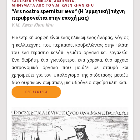
ΚΑΘΟΛΙΚΆ ΣΎΜΒΟΛΑ
ΑΛΧΗΜΕΊΑ
ΜΗΝΎΜΑΤΑ ΑΠΌ ΤΟ V.M. KWEN KHAN KHU
“Ars nostro spernitur ævo” (Η [ερμητική] τέχνη
περιφρονείται στην εποχή μας)
V.M. Kwen Khan Khu
Η κεντρική μορφή είναι ένας ηλικιωμένος άνδρας, λόγιος
ή καλλιτέχνης, που περπατάει κουβαλώντας στην πλάτη
του ένα τεράστιο καλάθι γεμάτο όργανα και εργαλεία:
Ένα διαβήτη, ένα γωνιόμετρο, ένα χάρακα, ένα αρχαίο
αστρονομικό όργανο που μοιάζει με σταυρό και
χρησιμεύει για τον υπολογισμό της απόστασης μεταξύ
δύο ουρανίων σωμάτων, μια υδρόγειο σφαίρα κλπ. κλπ.
ΠΕΡΙΣΣΌΤΕΡΑ