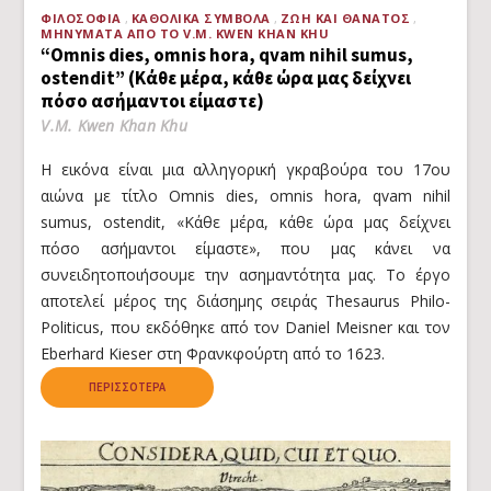
ΦΙΛΟΣΟΦΊΑ
ΚΑΘΟΛΙΚΆ ΣΎΜΒΟΛΑ
ΖΩΉ ΚΑΙ ΘΆΝΑΤΟΣ
ΜΗΝΎΜΑΤΑ ΑΠΌ ΤΟ V.M. KWEN KHAN KHU
“Omnis dies, omnis hora, qvam nihil sumus,
ostendit” (Κάθε μέρα, κάθε ώρα μας δείχνει
πόσο ασήμαντοι είμαστε)
V.M. Kwen Khan Khu
Η εικόνα είναι μια αλληγορική γκραβούρα του 17ου
αιώνα με τίτλο Omnis dies, omnis hora, qvam nihil
sumus, ostendit, «Κάθε μέρα, κάθε ώρα μας δείχνει
πόσο ασήμαντοι είμαστε», που μας κάνει να
συνειδητοποιήσουμε την ασημαντότητα μας. Το έργο
αποτελεί μέρος της διάσημης σειράς Thesaurus Philo-
Politicus, που εκδόθηκε από τον Daniel Meisner και τον
Eberhard Kieser στη Φρανκφούρτη από το 1623.
ΠΕΡΙΣΣΌΤΕΡΑ