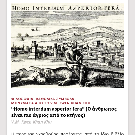
ΦΙΛΟΣΟΦΊΑ
ΚΑΘΟΛΙΚΆ ΣΎΜΒΟΛΑ
ΜΗΝΎΜΑΤΑ ΑΠΌ ΤΟ V.M. KWEN KHAN KHU
“Homo interdum asperior fera” (Ο άνθρωπος
είναι πιο άγριος από το κτήνος)
V.M. Kwen Khan Khu
Η παρούσα γκραβούρα προέρχεται από το ίδιο βιβλίο