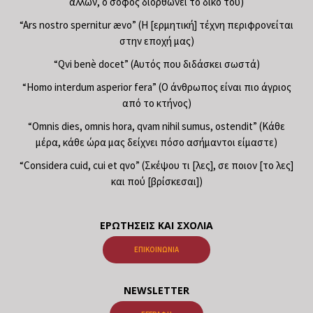
άλλων, ο σοφός διορθώνει το δικό του)
“Ars nostro spernitur ævo” (Η [ερμητική] τέχνη περιφρονείται
στην εποχή μας)
“Qvi benè docet” (Αυτός που διδάσκει σωστά)
“Homo interdum asperior fera” (Ο άνθρωπος είναι πιο άγριος
από το κτήνος)
“Omnis dies, omnis hora, qvam nihil sumus, ostendit” (Κάθε
μέρα, κάθε ώρα μας δείχνει πόσο ασήμαντοι είμαστε)
“Considera cuid, cui et qvo” (Σκέψου τι [λες], σε ποιον [το λες]
και πού [βρίσκεσαι])
ΕΡΩΤΉΣΕΙΣ ΚΑΙ ΣΧΌΛΙΑ
ΕΠΙΚΟΙΝΩΝΊΑ
NEWSLETTER