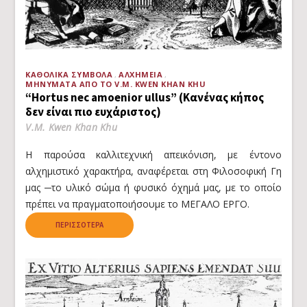
ΚΑΘΟΛΙΚΆ ΣΎΜΒΟΛΑ
ΑΛΧΗΜΕΊΑ
ΜΗΝΎΜΑΤΑ ΑΠΌ ΤΟ V.M. KWEN KHAN KHU
“Hortus nec amoenior ullus” (Κανένας κήπος
δεν είναι πιο ευχάριστος)
V.M. Kwen Khan Khu
Η παρούσα καλλιτεχνική απεικόνιση, με έντονο
αλχημιστικό χαρακτήρα, αναφέρεται στη Φιλοσοφική Γη
μας ─το υλικό σώμα ή φυσικό όχημά μας, με το οποίο
πρέπει να πραγματοποιήσουμε το ΜΕΓΑΛΟ ΕΡΓΟ.
ΠΕΡΙΣΣΌΤΕΡΑ