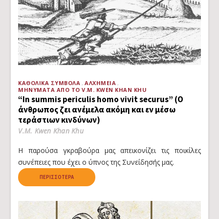
ΚΑΘΟΛΙΚΆ ΣΎΜΒΟΛΑ
ΑΛΧΗΜΕΊΑ
ΜΗΝΎΜΑΤΑ ΑΠΌ ΤΟ V.M. KWEN KHAN KHU
“In summis periculis homo vivit securus” (Ο
άνθρωπος ζει ανέμελα ακόμη και εν μέσω
τεράστιων κινδύνων)
V.M. Kwen Khan Khu
Η παρούσα γκραβούρα μας απεικονίζει τις ποικίλες
συνέπειες που έχει ο ύπνος της Συνείδησής μας.
ΠΕΡΙΣΣΌΤΕΡΑ