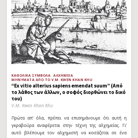
ΚΑΘΟΛΙΚΆ ΣΎΜΒΟΛΑ
ΑΛΧΗΜΕΊΑ
ΜΗΝΎΜΑΤΑ ΑΠΌ ΤΟ V.M. KWEN KHAN KHU
“Ex vitio alterius sapiens emendat suum” (Από
το λάθος των άλλων, ο σοφός διορθώνει το δικό
του)
V.M. Kwen Khan Khu
Πρώτα απ’ όλα, πρέπει να επισημάνουμε ότι αυτή η
γκραβούρα αναφέρεται στην τέχνη της αλχημείας. Γι’
αυτό βλέπουμε τον αλχημιστή να κοιτάζεται σε ένα