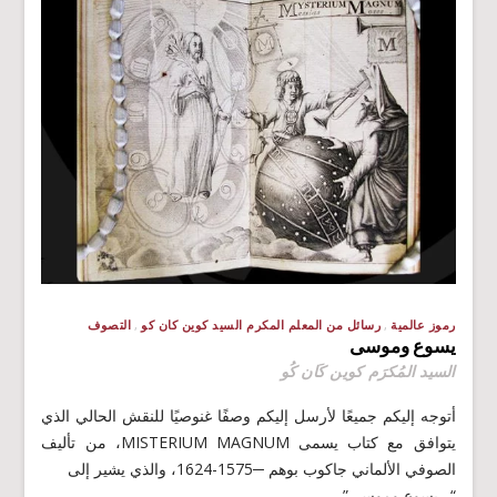
رموز عالمية
رسائل من المعلم المكرم السيد كوين كان كو
التصوف
يسوع وموسى
السيد المُكرَم كوين كَان كُو
أتوجه إليكم جميعًا لأرسل إليكم وصفًا غنوصيًا للنقش الحالي الذي
يتوافق مع كتاب يسمى MISTERIUM MAGNUM، من تأليف
الصوفي الألماني جاكوب بوهم ─1575-1624، والذي يشير إلى
“…يسوع وموسى”