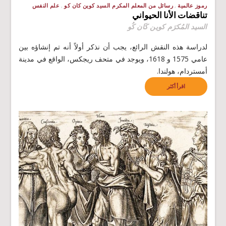
رموز عالمية
رسائل من المعلم المكرم السيد كوين كان كو
علم النفس
تناقضات الأنا الحيواني
السيد المُكرَم كوين كَان كُو
لدراسة هذه النقش الرائع، يجب أن نذكر أولاً أنه تم إنشاؤه بين
عامي 1575 و 1618، ويوجد في متحف ريجكس، الواقع في مدينة
أمستردام، هولندا.
اقرأ أكثر