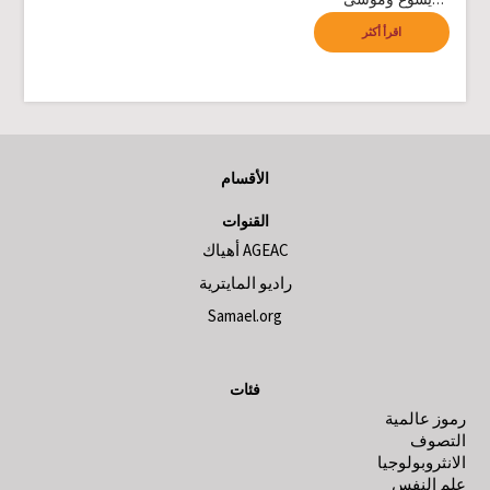
اقرأ أكثر
الأقسام
القنوات
AGEAC أهياك
راديو المايترية
Samael.org
فئات
رموز عالمية
التصوف
الانثروبولوجيا
علم النفس