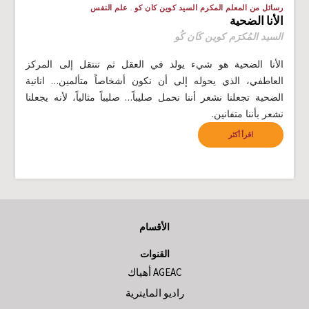
رسائل من المعلم المكرم السيد كوين كان كو
علم النفس
الأنا الضحية
السيد المُكرَم كوين كَان كُو
الأنا الضحية هو شيء يولد في العقل ثم تنتقل إلى المركز
العاطفي، الذي يحوله إلى أن نكون أشخاصاً متألمين… انانية
الضحية تجعلنا نشعر أننا نحمل صليباً… صليباً مثالياً، لأنه يجعلنا
نشعر بأننا متفانين.
اقرأ أكثر
الأقسام
القنوات
AGEAC أهياك
راديو المايترية