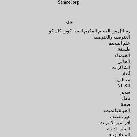
Samael.org
فئات
رسائل من المعلم المكرم السيد كوين كان كو
الغنوصية والغنوصية
علم التنجيم
فلسفة
الخيمياء
الحالي
الشاكرات
أبعاد
مختلف
الكابالا
سحر
تأمل
صحة
الحياة والموت
غير مصنف
اقرأ عبر الإنترنت!
السِيَر الذاتيه
الميتافيزياء