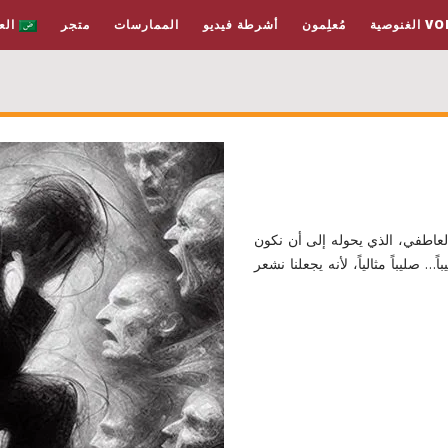
غنوصية
مُعلِمون
أشرطة فيديو
الممارسات
متجر
الع
العاطفي، الذي يحوله إلى أن نكون
… صليباً مثالياً، لأنه يجعلنا نشعر