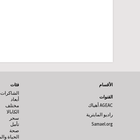
الأقسام
فئات
الشاكرات
القنوات
أبعاد
AGEAC أهياك
مختلف
الكابالا
راديو المايترية
سحر
Samael.org
تأمل
صحة
الحياة وال