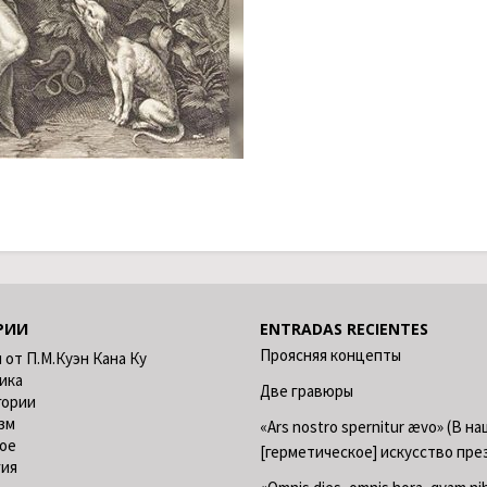
РИИ
ENTRADAS RECIENTES
Проясняя концепты
 от П.М.Куэн Кана Ку
ика
Две гравюры
гории
зм
«Ars nostro spernitur ævo» (В н
ое
[герметическое] искусство пре
гия