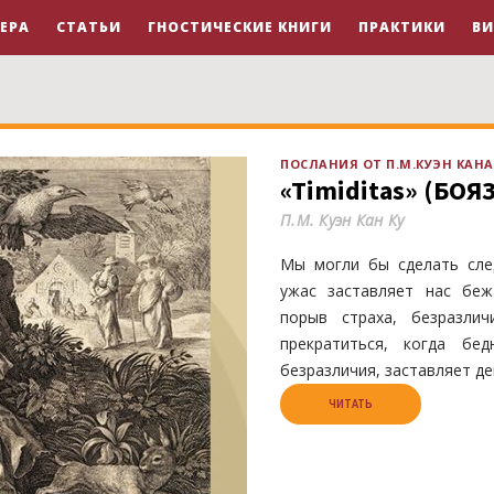
ЕРА
СТАТЬИ
ГНОСТИЧЕСКИЕ КНИГИ
ПРАКТИКИ
В
ПОСЛАНИЯ ОТ П.М.КУЭН КАНА
«Timiditas» (БОЯ
П.М. Куэн Кан Ку
Мы могли бы сделать сле
ужас заставляет нас беж
порыв страха, безразли
прекратиться, когда бед
безразличия, заставляет де
ЧИТАТЬ