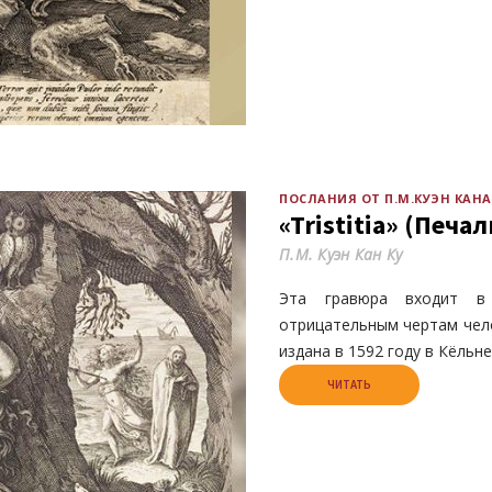
ПОСЛАНИЯ ОТ П.М.КУЭН КАНА
«Tristitia» (Печал
П.М. Куэн Кан Ку
Эта гравюра входит в
отрицательным чертам чело
издана в 1592 году в Кёльне
ЧИТАТЬ