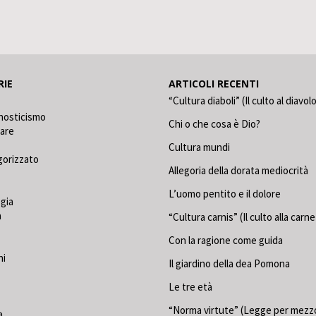
RIE
ARTICOLI RECENTI
“Cultura diaboli” (Il culto al diavol
nosticismo
Chi o che cosa è Dio?
care
Cultura mundi
gorizzato
Allegoria della dorata mediocrità
L’uomo pentito e il dolore
gia
a
“Cultura carnis” (Il culto alla carne
Con la ragione come guida
ni
Il giardino della dea Pomona
Le tre età
“Norma virtute” (Legge per mezzo
a