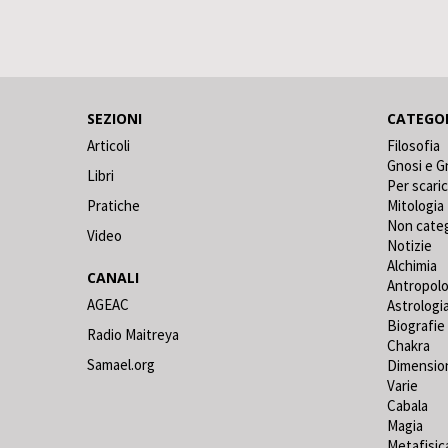
SEZIONI
CATEGO
Articoli
Filosofia
Gnosi e G
Libri
Per scari
Pratiche
Mitologia
Non cate
Video
Notizie
Alchimia
CANALI
Antropolo
AGEAC
Astrologi
Biografie
Radio Maitreya
Chakra
Samael.org
Dimensio
Varie
Cabala
Magia
Metafisic