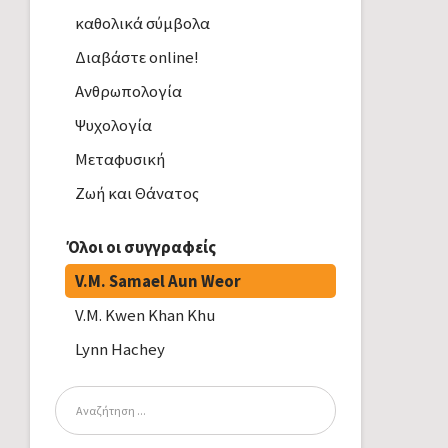
καθολικά σύμβολα
Διαβάστε online!
Ανθρωπολογία
Ψυχολογία
Μεταφυσική
Ζωή και Θάνατος
Όλοι οι συγγραφείς
V.M. Samael Aun Weor
V.M. Kwen Khan Khu
Lynn Hachey