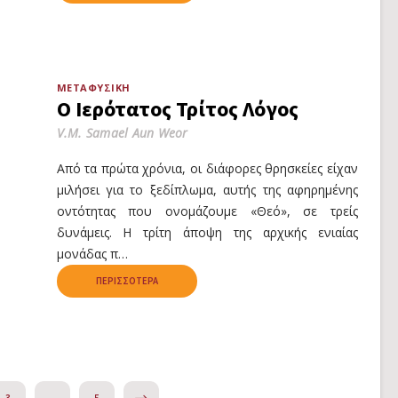
ΜΕΤΑΦΥΣΙΚΉ
Ο Ιερότατος Τρίτος Λόγος
V.M. Samael Aun Weor
Από τα πρώτα χρόνια, οι διάφορες θρησκείες είχαν
μιλήσει για το ξεδίπλωμα, αυτής της αφηρημένης
οντότητας που ονομάζουμε «Θεό», σε τρείς
δυνάμεις. Η τρίτη άποψη της αρχικής ενιαίας
μονάδας π…
ΠΕΡΙΣΣΌΤΕΡΑ
NEXT