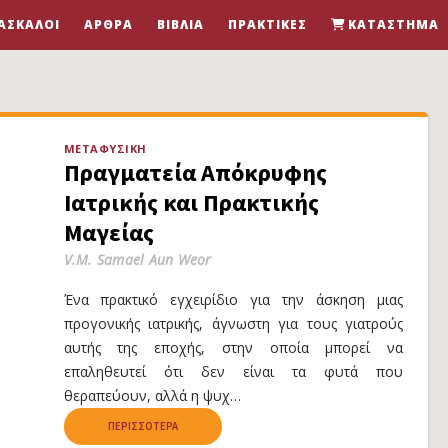
ΆΣΚΑΛΟΙ
ΆΡΘΡΑ
ΒΙΒΛΊΑ
ΠΡΑΚΤΙΚΈΣ
ΚΑΤΆΣΤΗΜΑ
ΜΕΤΑΦΥΣΙΚΉ
Πραγματεία Απόκρυφης
Ιατρικής και Πρακτικής
Μαγείας
V.M. Samael Aun Weor
Ένα πρακτικό εγχειρίδιο για την άσκηση μιας
προγονικής ιατρικής, άγνωστη για τους γιατρούς
αυτής της εποχής, στην οποία μπορεί να
επαληθευτεί ότι δεν είναι τα φυτά που
θεραπεύουν, αλλά η ψυχ…
ΠΕΡΙΣΣΌΤΕΡΑ